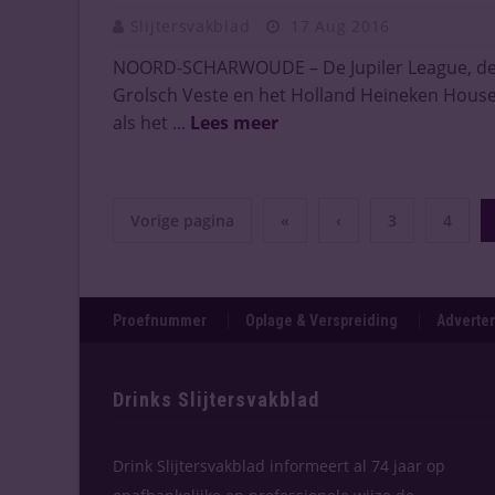
Slijtersvakblad
17 Aug 2016
NOORD-SCHARWOUDE – De Jupiler League, d
Grolsch Veste en het Holland Heineken House
als het ...
Lees meer
Vorige pagina
«
‹
3
4
Proefnummer
Oplage & Verspreiding
Adverten
Drinks Slijtersvakblad
Drink Slijtersvakblad informeert al 74 jaar op