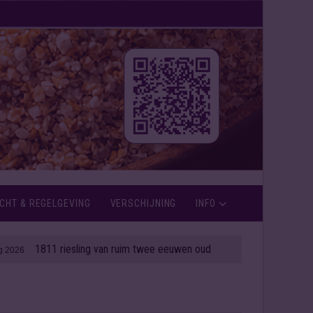
CHT & REGELGEVING
VERSCHIJNING
INFO
iesling van ruim twee eeuwen oud onder de hamer
Rémy
| 06 aug 2026