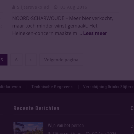
Slijtersvakblad
03 Aug 2016
e
NOORD-SCHARWOUDE – Meer bier verkocht,
;
maar toch minder winst gemaakt. Het
Heineken-concern maakte m ...
Lees meer
5
6
›
Volgende pagina
tietarieven
Technische Gegevens
Verschijning Drinks Slijter
Recente Berichten
C
Wijn van het perron
D
Slijtersvakblad
07 Aug 2026