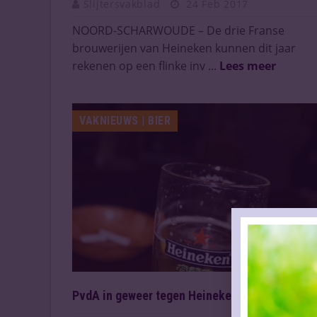
Slijtersvakblad
24 Feb 2017
NOORD-SCHARWOUDE – De drie Franse
brouwerijen van Heineken kunnen dit jaar
rekenen op een flinke inv ...
Lees meer
VAKNIEUWS | BIER
PvdA in geweer tegen Heineken spaaractie