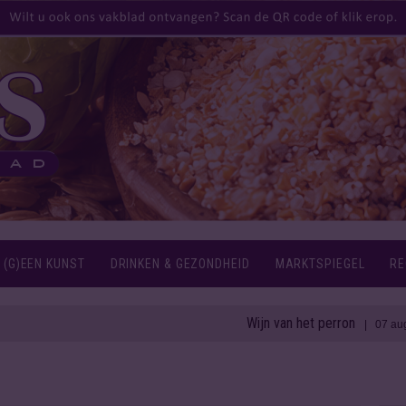
 (G)EEN KUNST
DRINKEN & GEZONDHEID
MARKTSPIEGEL
RE
Wijn van het perron
1811 r
| 07 aug 2026