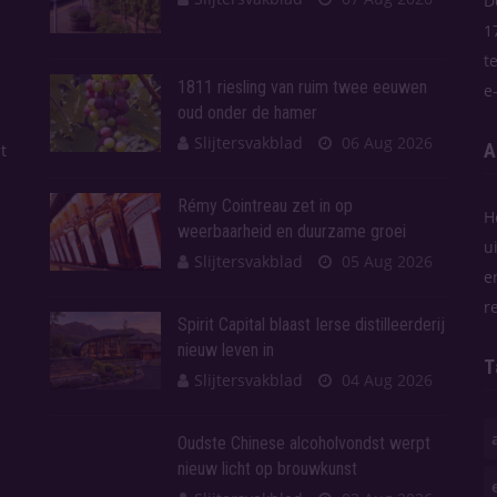
D
1
t
1811 riesling van ruim twee eeuwen
e
oud onder de hamer
Slijtersvakblad
06 Aug 2026
A
t
Rémy Cointreau zet in op
H
weerbaarheid en duurzame groei
u
Slijtersvakblad
05 Aug 2026
e
r
Spirit Capital blaast Ierse distilleerderij
nieuw leven in
T
Slijtersvakblad
04 Aug 2026
Oudste Chinese alcoholvondst werpt
nieuw licht op brouwkunst