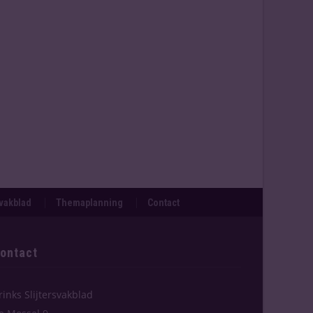
svakblad
Themaplanning
Contact
ontact
rinks Slijtersvakblad