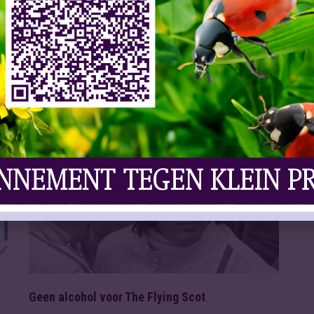
Slijtersvakblad
29 Sep 2016
NOORD-SCHARWOUDE – ‘It giet oan’. Na een
jaar van voorbereidingen is de overname van
SABMiller door ...
Lees meer
VAKNIEUWS | BIER
Geen alcohol voor The Flying Scot