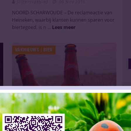
Slijtersvakblad
09 Nov 2016
NOORD-SCHARWOUDE – De reclameactie van
Heineken, waarbij klanten kunnen sparen voor
biertegoed, is n ...
Lees meer
VAKNIEUWS | BIER
Nieuwe bierkolos kan uit de startblokken