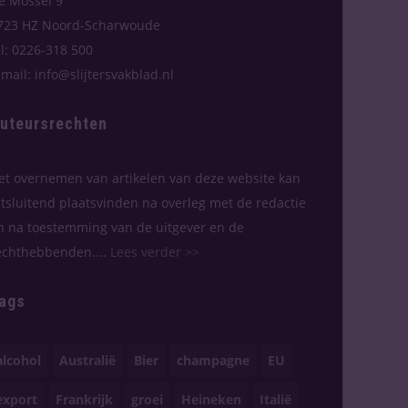
e Mossel 9
723 HZ Noord-Scharwoude
el: 0226-318 500
-mail: info@slijtersvakblad.nl
uteursrechten
et overnemen van artikelen van deze website kan
itsluitend plaatsvinden na overleg met de redactie
n na toestemming van de uitgever en de
echthebbenden....
Lees verder >>
ags
alcohol
Australië
Bier
champagne
EU
export
Frankrijk
groei
Heineken
Italië