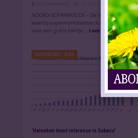
Slijtersvakblad
21 Okt 2016
NOORD-SCHARWOUDE – De Heinekenactie
waarbij supermarktklanten kunnen sparen
voor een gratis biertje ...
Lees meer
VAKNIEUWS | BIER
‘Heineken toont interesse in Sabeco’