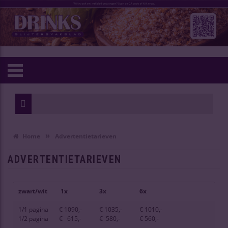
»
Home
Advertentietarieven
ADVERTENTIETARIEVEN
zwart/wit
1x
3x
6x
1/1 pagina
€ 1090,-
€ 1035,-
€ 1010,-
1/2 pagina
€ 615,-
€ 580,-
€ 560,-