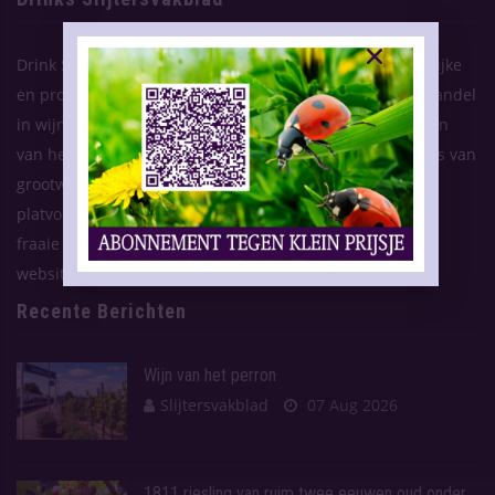
Drink Slijtersvakblad informeert al 74 jaar op onafhankelijke
en professionele wijze de Nederlandse detail- en groothandel
in wijn, bier, gedistilleerd en frisdranken in de ruimste zin
van het woord. Naast slijters, wijnhandelaren en inkopers van
grootwinkelbedrijven bezoeken ook veel sommeliers dit
platvorm. Het vakblad verschijnt zes keer per jaar in een
fraaie uitvoering. Als extra service houden wij u via onze
website op de hoogte van het laatste actuele nieuws.
Recente Berichten
Wijn van het perron
Slijtersvakblad
07 Aug 2026
1811 riesling van ruim twee eeuwen oud onder