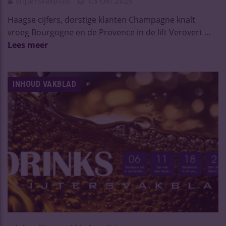
Slijtersvakblad
03 Okt 2025
Haagse cijfers, dorstige klanten Champagne knalt
vroeg Bourgogne en de Provence in de lift Verovert ...
Lees meer
INHOUD VAKBLAD