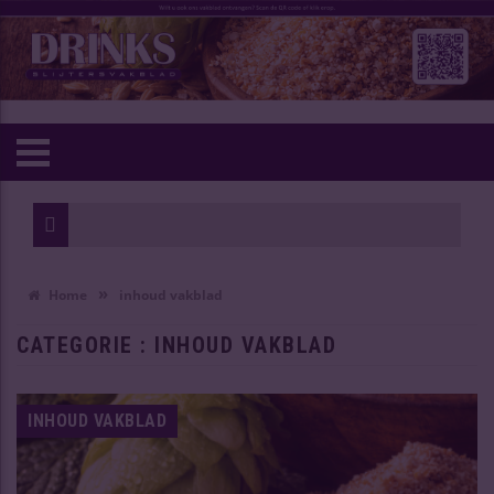
1811 rieslin
Hogere biera
»
Home
inhoud vakblad
CATEGORIE : INHOUD VAKBLAD
INHOUD VAKBLAD