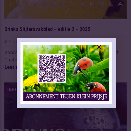
Drinks Slijtersvakblad – editie 2 – 2025
Slijtersvakblad
17 Apr 2025
Vooraf Gratis website brengt risico op vorst in kaart
Château de Beaucastel voltooit duurzaam bouwpr ...
Lees meer
INHOUD VAKBLAD