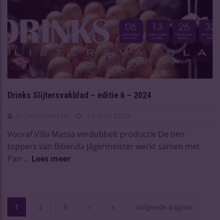
Drinks Slijtersvakblad – editie 6 – 2024
Slijtersvakblad
15 Nov 2024
Vooraf Villa Massa verdubbelt productie De tien
toppers van Bibenda Jägermeister werkt samen met
Pan ...
Lees meer
1
2
3
›
»
Volgende pagina