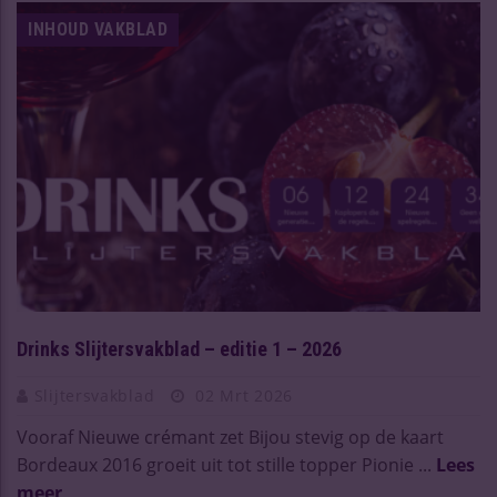
INHOUD VAKBLAD
Drinks Slijtersvakblad – editie 1 – 2026
Slijtersvakblad
02 Mrt 2026
Vooraf Nieuwe crémant zet Bijou stevig op de kaart
Bordeaux 2016 groeit uit tot stille topper Pionie ...
Lees
meer