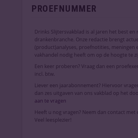
PROEFNUMMER
Drinks Slijtersvakblad is al jaren het best e
drankenbranche. Onze redactie brengt actue
(product)analyses, proefnotities, meningen e
vakhandel nodig heeft om op de hoogte te zijn
Een keer proberen? Vraag dan een proefexe
incl. btw.
Liever een jaarabonnement? Hiervoor vragen w
dan zes uitgaven van ons vakblad op het do
aan te vragen
Heeft u nog vragen? Neem dan contact met 
Veel leesplezier!