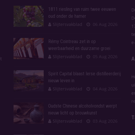
1811 riesling van ruim twee eeuwen
D
oud onder de hamer
D
Slijtersvakblad
06 Aug 2026
1
t
Rémy Cointreau zet in op
e
weerbaarheid en duurzame groei
Slijtersvakblad
05 Aug 2026
A
t
Spirit Capital blaast Ierse distilleerderij
H
nieuw leven in
u
Slijtersvakblad
04 Aug 2026
e
r
Oudste Chinese alcoholvondst werpt
nieuw licht op brouwkunst
T
Slijtersvakblad
03 Aug 2026