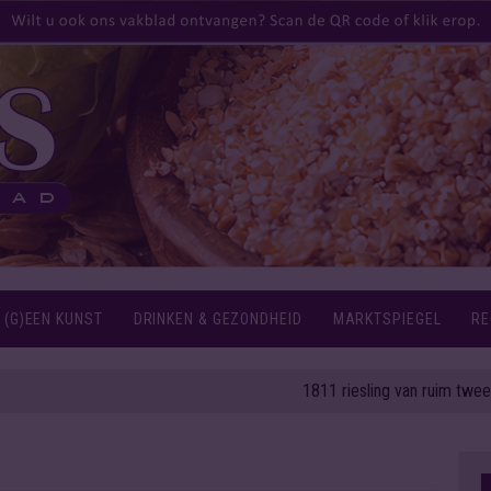
 (G)EEN KUNST
DRINKEN & GEZONDHEID
MARKTSPIEGEL
RE
1811 riesling van ruim twee eeuwe