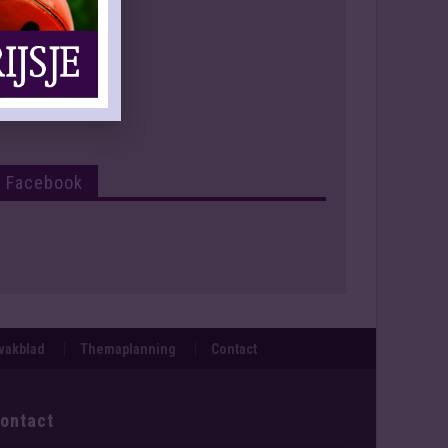
Facebook
svakblad
Themaplanning
Contact
ontact