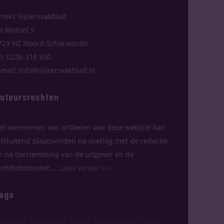
rinks Slijtersvakblad
e Mossel 9
723 HZ Noord-Scharwoude
el: 0226-318 500
-mail: info@slijtersvakblad.nl
uteursrechten
et overnemen van artikelen van deze website kan
itsluitend plaatsvinden na overleg met de redactie
n na toestemming van de uitgever en de
echthebbenden....
Lees verder >>
ags