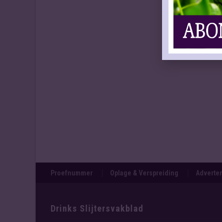
Proefnummer
Oplage & Verspreiding
Adverten
Drinks Slijtersvakblad