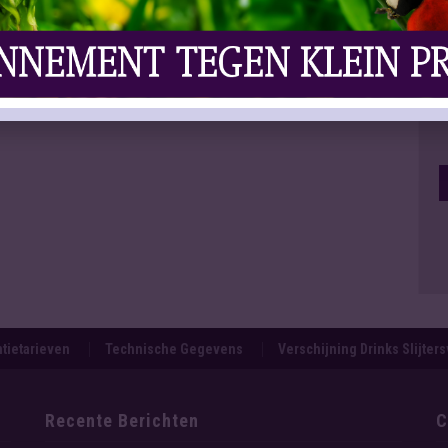
tietarieven
Technische Gegevens
Verschijning Drinks Slijter
Recente Berichten
C