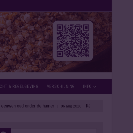
CHT & REGELGEVING
VERSCHIJNING
INFO
n oud onder de hamer
Rémy Cointreau zet in op weerbaa
| 06 aug 2026