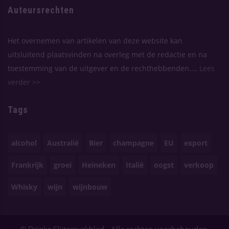
Auteursrechten
Het overnemen van artikelen van deze website kan
uitsluitend plaatsvinden na overleg met de redactie en na
toestemming van de uitgever en de rechthebbenden....
Lees
verder >>
Tags
alcohol
Australië
Bier
champagne
EU
export
Frankrijk
groei
Heineken
Italië
oogst
verkoop
Whisky
wijn
wijnbouw
© Drinks Slijtersvakblad - Alle rechten voorbehouden.