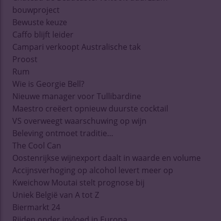
bouwproject
Bewuste keuze
Caffo blijft leider
Campari verkoopt Australische tak
Proost
Rum
Wie is Georgie Bell?
Nieuwe manager voor Tullibardine
Maestro creëert opnieuw duurste cocktail
VS overweegt waarschuwing op wijn
Beleving ontmoet traditie…
The Cool Can
Oostenrijkse wijnexport daalt in waarde en volume
Accijnsverhoging op alcohol levert meer op
Kweichow Moutai stelt prognose bij
Uniek België van A tot Z
Biermarkt 24
Rijden onder invloed in Europa