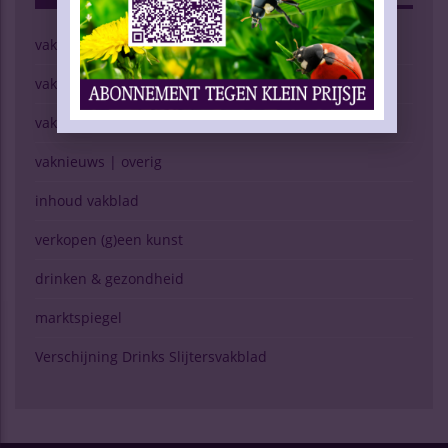
vaknieuws | wijn
vaknieuws | gedistilleerd
vaknieuws | bier
vaknieuws | overig
inhoud vakblad
verkopen (g)een kunst
drinken & gezondheid
marktspiegel
Verschijning Drinks Slijtersvakblad