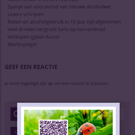
Spanje aan vooravond van nieuwe alcoholwet
Lezers schrijven
Roken en alcoholgebruik in 10 jaar tijd afgenomen
Veel drinken vergroot kans op hersenletsel
Verkopen (g)een Kunst
Marktspiegel
GEEF EEN REACTIE
Je moet
ingelogd zijn op
om een reactie te plaatsen.
Categorieën