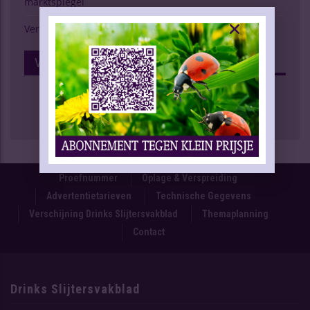
marktspiegel
Verschijning Drinks Slijtersvakblad
Volg Ons Op Facebook
Proefnummer
Oplage & Verspreiding
Advertentietarieven
Technische Gegevens
Verschijning Drinks Slijtersvakblad
Themaplanning
Contact
Drinks Slijtersvakblad