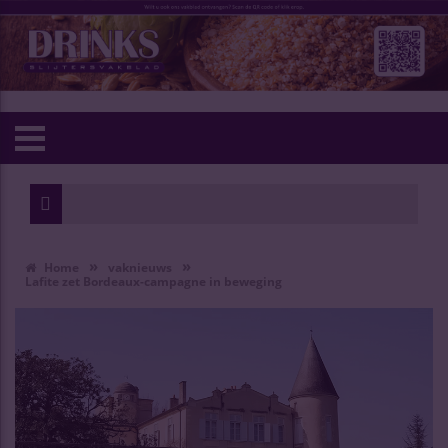
»
»
Home
vaknieuws
Lafite zet Bordeaux-campagne in beweging