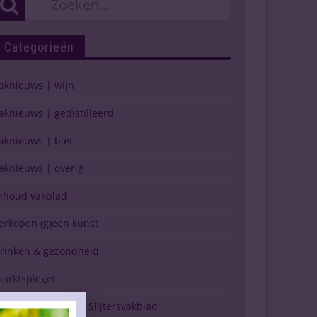
Categorieën
aknieuws | wijn
aknieuws | gedistilleerd
aknieuws | bier
aknieuws | overig
nhoud vakblad
erkopen (g)een kunst
rinken & gezondheid
arktspiegel
erschijning Drinks Slijtersvakblad