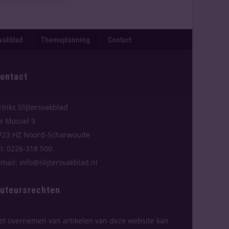
svakblad
Themaplanning
Contact
ontact
rinks Slijtersvakblad
e Mossel 9
723 HZ Noord-Scharwoude
el: 0226-318 500
-mail: info@slijtersvakblad.nl
uteursrechten
et overnemen van artikelen van deze website kan