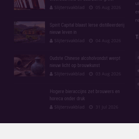
u
Slijtersvakblad
05 Aug 2026
e
r
Spirit Capital blaast Ierse distilleerderij
nieuw leven in
T
Slijtersvakblad
04 Aug 2026
Oudste Chinese alcoholvondst werpt
nieuw licht op brouwkunst
Slijtersvakblad
03 Aug 2026
Hogere bieraccijns zet brouwers en
horeca onder druk
Slijtersvakblad
31 Jul 2026
en.