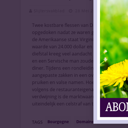
Slijtersvakblad
28 Mei 2026
Vaknieu
Twee kostbare flessen van Domaine de la Ro
opgedoken nadat ze waren gestolen uit de wi
de Amerikaanse staat Virginia. Het gaat om 
waarde van 24.000 dollar en een fles richeb
diefstal kreeg veel aandacht door de opvall
en een Servische man zouden zich hebben vo
diner. Tijdens een rondleiding door de kelde
aangepaste zakken in een overjas. Volgens j
pruiken en valse namen. Hoewel de wijnen in
volgens de restauranteigenaars groot. Doo
verdwijning is de marktwaarde van de flesse
uiteindelijk een celstraf van twaalf maanden
Bourgogne
Domaine de la Romanée-C
TAGS