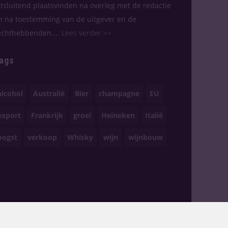
itsluitend plaatsvinden na overleg met de redactie
n na toestemming van de uitgever en de
echthebbenden....
Lees verder >>
ags
alcohol
Australië
Bier
champagne
EU
export
Frankrijk
groei
Heineken
Italië
oogst
verkoop
Whisky
wijn
wijnbouw