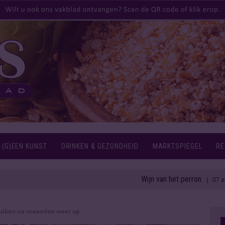
 (G)EEN KUNST
DRINKEN & GEZONDHEID
MARKTSPIEGEL
RE
Wijn van het perron
| 07 aug 2026
uiken na maanden weer op