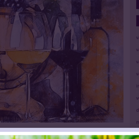
v
v
v
v
i
v
d
m
ken na maanden weer op
V