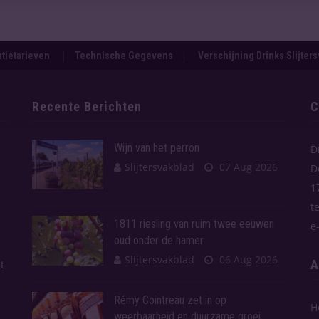
tietarieven
Technische Gegevens
Verschijning Drinks Slijter
Recente Berichten
C
Wijn van het perron
D
Slijtersvakblad
07 Aug 2026
D
1
t
1811 riesling van ruim twee eeuwen
e
oud onder de hamer
Slijtersvakblad
06 Aug 2026
A
t
Rémy Cointreau zet in op
H
weerbaarheid en duurzame groei