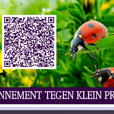
ws
,
Vaknieuws | Wijn
Reacties Uitgeschakeld
manée-Conti zijn na bijna vijf maanden opnieuw
jnkelder van restaurant L’Auberge Provençale in
een fles romanée-conti 2020 met een geschatte
ourg 2019 ter waarde van ongeveer 7.000 dollar. De
ende werkwijze van de verdachten. Een Britse vrouw
orgedaan als potentiële klanten voor een exclusief
r zouden de flessen zijn verdwenen in speciaal
ustitie maakten de verdachten ook gebruik van
middels zijn teruggevonden, blijft de schade
r de onbekende bewaaromstandigheden tijdens de
n mogelijk sterk gedaald. De Britse verdachte kreeg
 opgelegd.
onti
fine wine
wijndiefstal