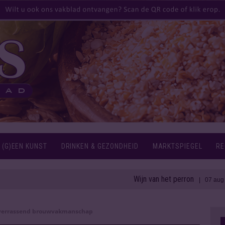
 (G)EEN KUNST
DRINKEN & GEZONDHEID
MARKTSPIEGEL
RE
Wijn van het perron
1
| 07 aug 2026
 verrassend brouwvakmanschap