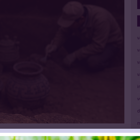
v
v
v
v
i
v
d
m
errassend brouwvakmanschap
V