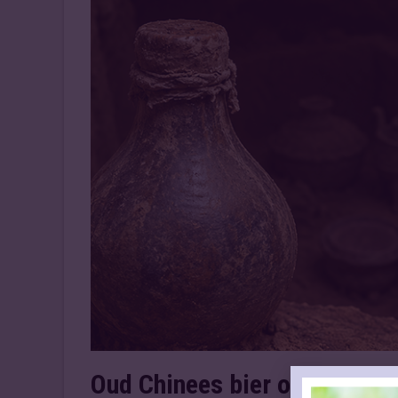
Oud Chinees bier onthult v