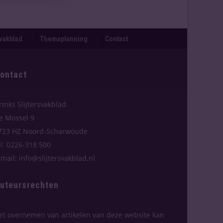
svakblad
Themaplanning
Contact
ontact
rinks Slijtersvakblad
e Mossel 9
723 HZ Noord-Scharwoude
el: 0226-318 500
-mail: info@slijtersvakblad.nl
uteursrechten
et overnemen van artikelen van deze website kan