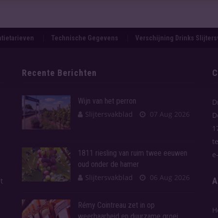
tietarieven
Technische Gegevens
Verschijning Drinks Slijter
Recente Berichten
C
Wijn van het perron
D
Slijtersvakblad
07 Aug 2026
D
1
t
1811 riesling van ruim twee eeuwen
e
oud onder de hamer
Slijtersvakblad
06 Aug 2026
A
t
Rémy Cointreau zet in op
H
weerbaarheid en duurzame groei