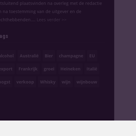
itsluitend plaatsvinden na overleg met de redactie
n na toestemming van de uitgever en de
echthebbenden....
Lees verder >>
ags
alcohol
Australië
Bier
champagne
EU
export
Frankrijk
groei
Heineken
Italië
oogst
verkoop
Whisky
wijn
wijnbouw