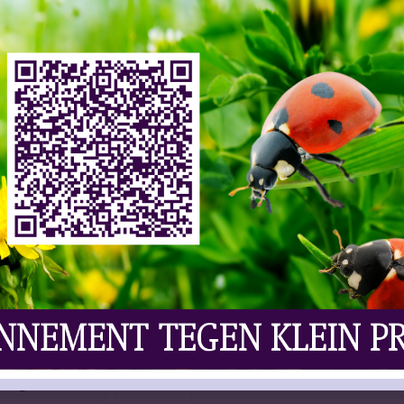
ws
,
Vaknieuws | Bier
Reacties Uitgeschakeld
China een fles bier opgegraven die naar schatting
en graf uit de Zhou-dynastie, vlak bij de Chinese
brouwkunst van het oude China. Analyse van de
an verschillende granen, waaronder gierst, tarwe en
omplexe suikers aangetroffen, wat erop wijst dat de
n fermentatieprocessen. Volgens onderzoekers was
anceerde productiemethode. Opvallend is ook de
t werd een laag stof aangebracht, waarna een
voor een extra afdichting zorgde. Dankzij deze
bewaard. De fles werd vermoedelijk als grafgift
n in het oude China een belangrijke rol bij
n eerbetoon aan de overledene.
tiegeschiedenis
oud China