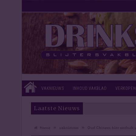
VAKNIEUWS
INHOUD VAKBLAD
VERKOPEN
Laatste Nieuws
»
»
Home
vaknieuws
Oud Chinees bier onthult