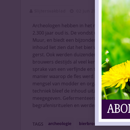
Slijtersvakblad
02 Jun 2026
Vaknieu
Archeologen hebben in het noordwesten van 
2.300 jaar oud is. De vondst werd gedaan in e
Muur, en biedt een bijzondere inkijk in de 
inhoud liet zien dat het bier werd gemaakt v
gerst. Ook werden duizenden gistcellen en c
brouwers destijds al veel kennis hadden va
sprake van een verfijnde en technisch geav
manier waarop de fles werd afgesloten. Eers
mengsel van modder en organisch materiaal 
techniek bleef de inhoud uitzonderlijk goed 
meegegeven. Gefermenteerde dranken speelde
begrafenisrituelen en werden gezien als ee
archeologie
bierbrouwen
fermenta
TAGS