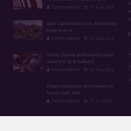
u
Slijtersvakblad
05 Aug 2026
e
r
Spirit Capital blaast Ierse distilleerderij
nieuw leven in
T
Slijtersvakblad
04 Aug 2026
Oudste Chinese alcoholvondst werpt
nieuw licht op brouwkunst
Slijtersvakblad
03 Aug 2026
Hogere bieraccijns zet brouwers en
horeca onder druk
Slijtersvakblad
31 Jul 2026
en.