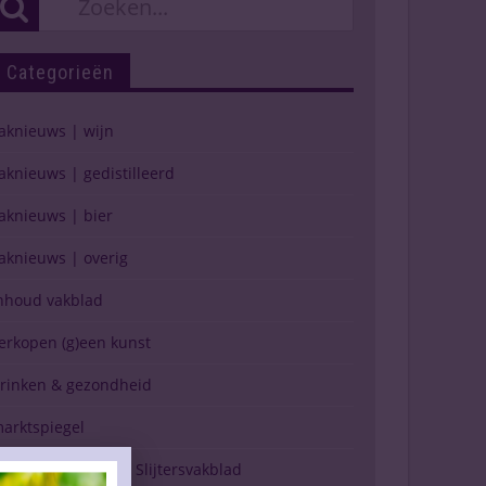
Categorieën
aknieuws | wijn
aknieuws | gedistilleerd
aknieuws | bier
aknieuws | overig
nhoud vakblad
erkopen (g)een kunst
rinken & gezondheid
arktspiegel
erschijning Drinks Slijtersvakblad