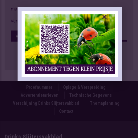
marktspiegel
Verschijning Drinks Slijtersvakblad
Volg Ons Op Facebook
Proefnummer
Oplage & Verspreiding
Advertentietarieven
Technische Gegevens
Verschijning Drinks Slijtersvakblad
Themaplanning
Contact
Drinks Slijtersvakblad