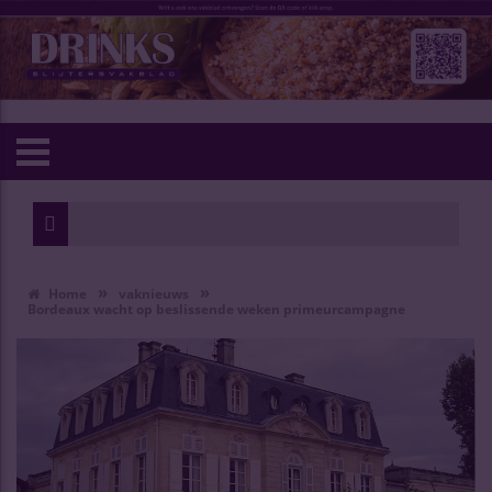
»
»
Home
vaknieuws
Bordeaux wacht op beslissende weken primeurcampagne