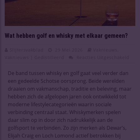
Wat hebben golf en whisky met elkaar gemeen?
Slijtersvakblad
29 Mei 2026
Vaknieuws
,
Vaknieuws | Gedistilleerd
Reacties Uitgeschakeld
De band tussen whisky en golf gaat veel verder dan
een gedeelde Schotse oorsprong. Beide werelden
draaien om vakmanschap, traditie en beleving, maar
hebben zich de afgelopen jaren ook ontwikkeld tot
moderne lifestylecategorieën waarin sociale
verbinding centraal staat. Whiskymerken spelen
daar slim op in door zich nadrukkelijk aan de
golfsport te verbinden. Zo zijn merken als Dewar’s,
Elijah Craig en Loch Lomond actief betrokken bij