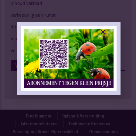
inhoud vakblad
verkopen (g)een kunst
drinken & gezondheid
marktspiegel
Verschijning Drinks Slijtersvakblad
Volg Ons Op Facebook
Proefnummer
Oplage & Verspreiding
Advertentietarieven
Technische Gegevens
Verschijning Drinks Slijtersvakblad
Themaplanning