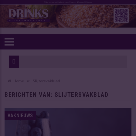
Vietnam tre
Oudste Chin
»
Home
Slijtersvakblad
BERICHTEN VAN: SLIJTERSVAKBLAD
VAKNIEUWS