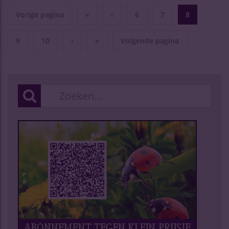
Vorige pagina
«
‹
6
7
8
9
10
›
»
Volgende pagina