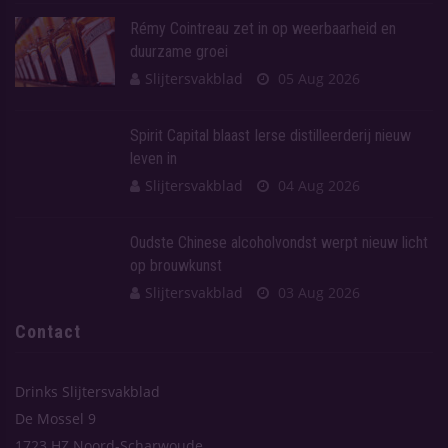
Rémy Cointreau zet in op weerbaarheid en
duurzame groei
Slijtersvakblad
05 Aug 2026
Spirit Capital blaast Ierse distilleerderij nieuw
leven in
Slijtersvakblad
04 Aug 2026
Oudste Chinese alcoholvondst werpt nieuw licht
op brouwkunst
Slijtersvakblad
03 Aug 2026
Contact
Drinks Slijtersvakblad
De Mossel 9
1723 HZ Noord-Scharwoude