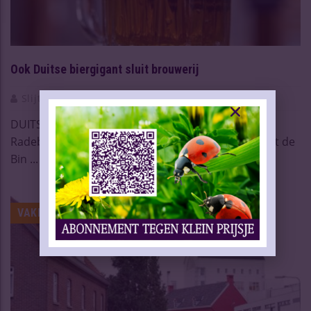
Ook Duitse biergigant sluit brouwerij
Slijtersvakblad
29 Sep 2022
DUITSLAND – Duitslands grootste bierproducent
Radeberger heeft vandaag bekend gemaakt dat het de
Bin ...
Lees meer
VAKNIEUWS | BIER