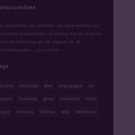
uteursrechten
et overnemen van artikelen van deze website kan
itsluitend plaatsvinden na overleg met de redactie
n na toestemming van de uitgever en de
echthebbenden....
Lees verder >>
ags
alcohol
Australië
Bier
champagne
EU
export
Frankrijk
groei
Heineken
Italië
oogst
verkoop
Whisky
wijn
wijnbouw