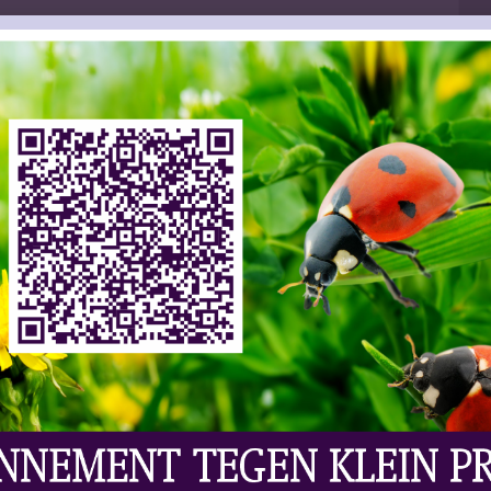
ws | Wijn
Laat Uw Reactie Achter
ige EU-land meer wijn geproduceerd dan het jaar
jfers van de OIV (Organisation Internationale de la
rtugese wijnboeren vorig jaar 10% meer wijn hebben
tuurlijk- met kop en schouders boven de rest
ld een kwart inleveren. Daarbij moet wel gezegd
en was omdat de opbrengst dat jaar bijzonder hoog
r wijn produceren (Frankrijk -15%, Italië -13%,
len precies omgedraaid: in 2018 was de opbrengst
wijd zit het volume van 2019 op het gemiddelde
ije toekomst; door de sluiting van de horeca kunnen
wijt.