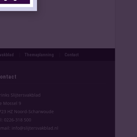
svakblad
Themaplanning
Contact
ontact
rinks Slijtersvakblad
e Mossel 9
723 HZ Noord-Scharwoude
el: 0226-318 500
-mail: info@slijtersvakblad.nl