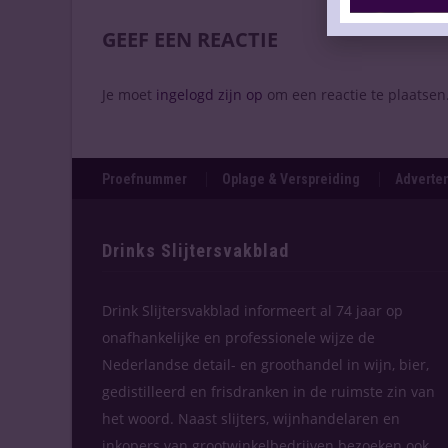
GEEF EEN REACTIE
Je moet
ingelogd zijn op
om een reactie te plaatsen
Proefnummer
Oplage & Verspreiding
Adverten
Drinks Slijtersvakblad
Drink Slijtersvakblad informeert al 74 jaar op
onafhankelijke en professionele wijze de
Nederlandse detail- en groothandel in wijn, bier,
gedistilleerd en frisdranken in de ruimste zin van
het woord. Naast slijters, wijnhandelaren en
inkopers van grootwinkelbedrijven bezoeken ook