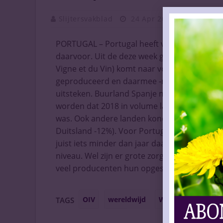
Slijtersvakblad
24 Apr 2020
Vaknieu
PORTUGAL – Portugal heeft vorig jaar als en
daarvoor. Uit de deze week gepresenteerde ci
Vigne et du Vin) komt naar voren dat de Po
geproduceerd en daarmee -relatief gezien na
uitsteken. Buurland Spanje moest bijvoorbee
worden dat 2018 in volume lastig te evenar
was. Ook andere landen konden in 2019 minde
Duitsland -12%). Voor Portugal waren de rol
juist iets minder dan jaar daarvoor. Wereld
niveau. Wel zijn er grote zorgen over de nab
veel producenten hun opgeslagen wijn niet k
OIV
wereldwijd
Wijncijfers
TAGS