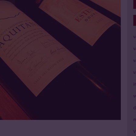
v
v
v
v
i
v
d
m
V