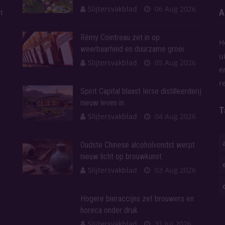
Slijtersvakblad
06 Aug 2026
A
t
Rémy Cointreau zet in op
H
weerbaarheid en duurzame groei
u
Slijtersvakblad
05 Aug 2026
e
r
Spirit Capital blaast Ierse distilleerderij
nieuw leven in
T
Slijtersvakblad
04 Aug 2026
Oudste Chinese alcoholvondst werpt
nieuw licht op brouwkunst
Slijtersvakblad
03 Aug 2026
Hogere bieraccijns zet brouwers en
horeca onder druk
Slijtersvakblad
31 Jul 2026