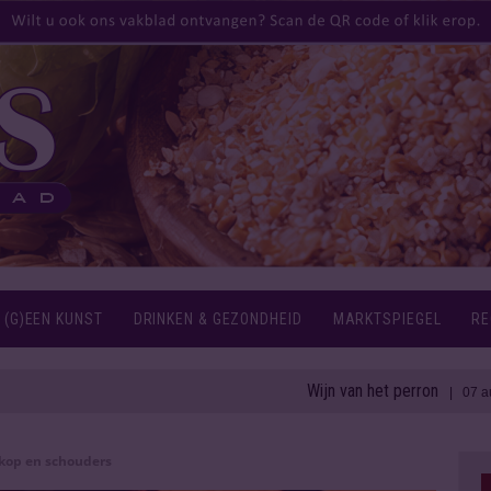
 (G)EEN KUNST
DRINKEN & GEZONDHEID
MARKTSPIEGEL
RE
Wijn van het perron
| 07 aug 2026
kop en schouders