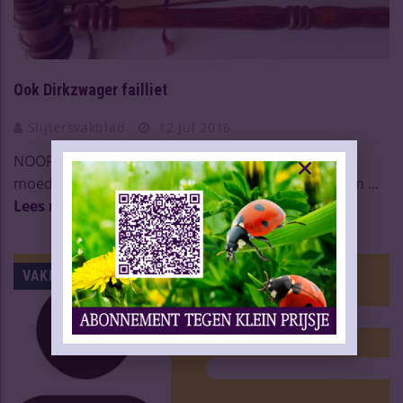
Ook Dirkzwager failliet
Slijtersvakblad
12 Jul 2016
NOORD-SCHARWOUDE – Distilleerderij Dirkzwager,
moederbedrijf van Mitra, heeft nu ook zelf faillissem ...
Lees meer
VAKNIEUWS | OVERIG