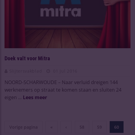
Doek valt voor Mitra
Slijtersvakblad
01 Jul 2016
NOORD-SCHARWOUDE – Naar verluid dreigen 144
werknemers op straat te komen staan en sluiten 24
eigen ...
Lees meer
Vorige pagina
«
‹
58
59
60