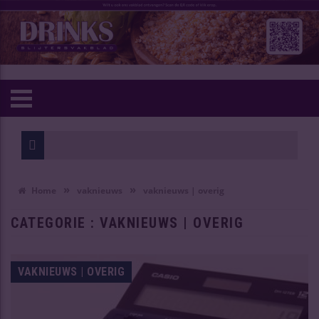
Wijn van h
Oudste Chi
»
»
Home
vaknieuws
vaknieuws | overig
CATEGORIE : VAKNIEUWS | OVERIG
VAKNIEUWS | OVERIG