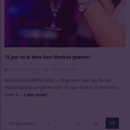
15 jaar en al twee keer dronken geweest
Slijtersvakblad
10 Okt 2016
NOORD-SCHARWOUDE – Ongeveer één op de zes
Nederlandse jongeren van 15 jaar oud is al minstens
twee k ...
Lees meer
Vorige pagina
«
‹
57
58
59