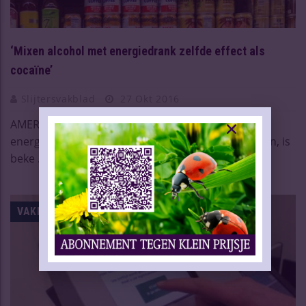
‘Mixen alcohol met energiedrank zelfde effect als
cocaïne’
Slijtersvakblad
27 Okt 2016
AMERIKA, 27 oktober 2016 – Dat alcohol en
energiedrankjes een gevaarlijke combinatie vormen, is
beke ...
Lees meer
VAKNIEUWS | OVERIG