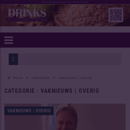
Wijn van he
Oudste Chi
»
»
Home
vaknieuws
vaknieuws | overig
CATEGORIE : VAKNIEUWS | OVERIG
VAKNIEUWS | OVERIG