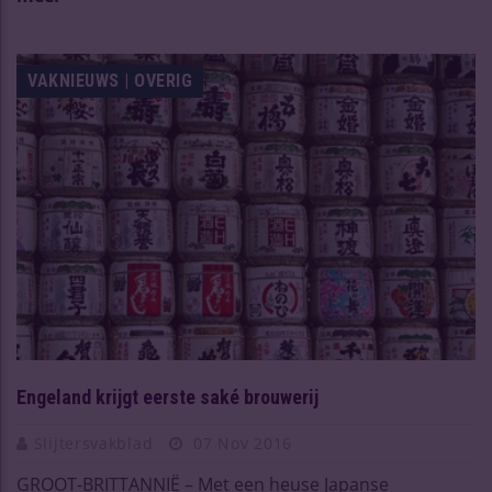
VAKNIEUWS | OVERIG
Engeland krijgt eerste saké brouwerij
Slijtersvakblad
07 Nov 2016
GROOT-BRITTANNIË – Met een heuse Japanse