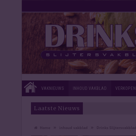
VAKNIEUWS
INHOUD VAKBLAD
VERKOPEN
Laatste Nieuws
»
»
Home
inhoud vakblad
Drinks Slijtersvakblad