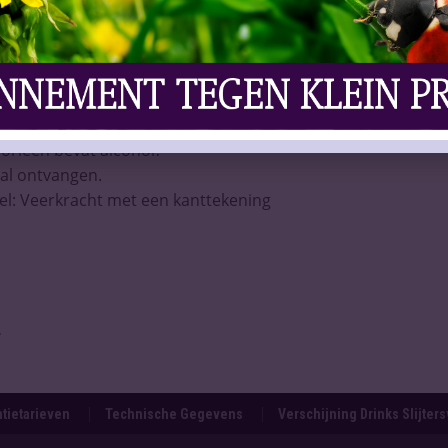
asting op frisdrank
oon omhoog
l, wél feest?
 Zundert dreigen te verdwijnen
verlegen dan om verlegen
ergert herstel na beroerte
lorieën bevat alcohol?
zal ontvangen.
el: Veerkracht met een kanttekening
.
tietarieven
Technische Gegevens
Verschijning Drinks Slijter