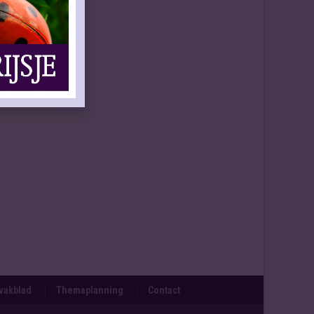
svakblad
Themaplanning
Contact