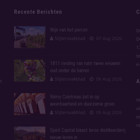
Recente Berichten
C
Wijn van het perron
D
Slijtersvakblad
07 Aug 2026
D
1
t
1811 riesling van ruim twee eeuwen
e
oud onder de hamer
Slijtersvakblad
06 Aug 2026
A
t
Rémy Cointreau zet in op
H
weerbaarheid en duurzame groei
u
Slijtersvakblad
05 Aug 2026
e
r
Spirit Capital blaast Ierse distilleerderij
nieuw leven in