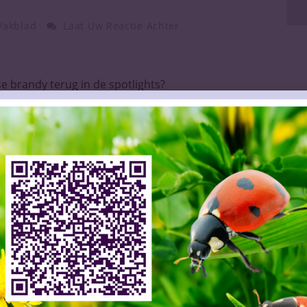
Vakblad
Laat Uw Reactie Achter
e brandy terug in de spotlights?
lanceert ‘Be No’ voor alcoholvrije dranken
stcrisis raakt sake-industrie
The Famous Grouse en Naked Malt afgerond
lend eindbod voor cao
boeren opgelucht over 2025
fine wine blijft domineren
rone, meer Valpolicella
vele gezichten én smaken.
raine van Ilja Gort
inson MW patron van RVF
coort met zogenaamd ‘verboden’ bieradvertentie
oed voor bierverkoop