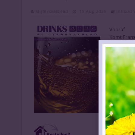
Slijtersvakblad
15 Aug 2025
Inhoud 
Vooraf
Komt Frans
Wine Paris 
Japanse rij
Overname 
Teleurstel
Champagne
Italiaanse 
Minder Ama
Één druif, 
Château Mig
Jancis Rob
Clarkson s
Oasis is g