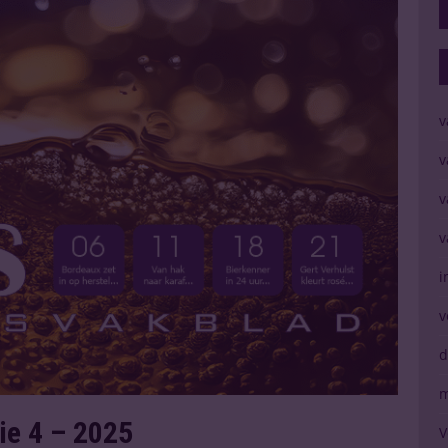
v
v
v
v
i
v
d
m
tie 4 – 2025
V