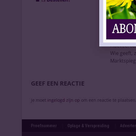
Nieuwe bel
Minimuml
Geen alcoho
Trappisten
Beter mee 
Alcohol ver
Hoeveel ca
Wie geeft, 
Marktspieg
GEEF EEN REACTIE
Je moet
ingelogd zijn op
om een reactie te plaatsen
Proefnummer
Oplage & Verspreiding
Adverten