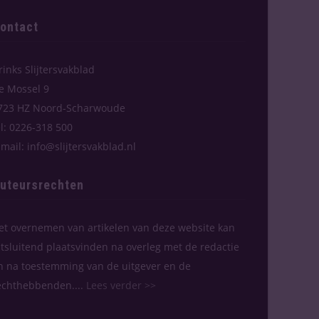
ontact
rinks Slijtersvakblad
e Mossel 9
723 HZ Noord-Scharwoude
el: 0226-318 500
-mail: info@slijtersvakblad.nl
uteursrechten
et overnemen van artikelen van deze website kan
itsluitend plaatsvinden na overleg met de redactie
n na toestemming van de uitgever en de
echthebbenden....
Lees verder >>