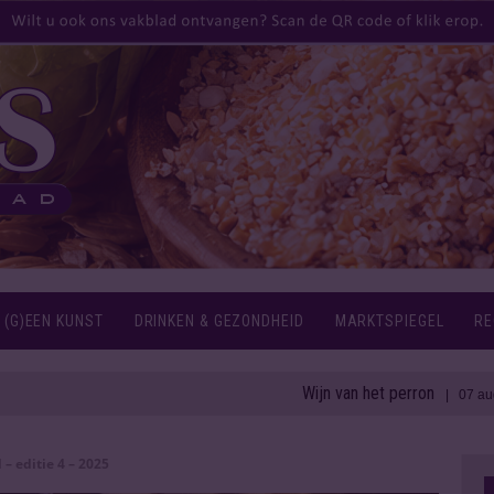
 (G)EEN KUNST
DRINKEN & GEZONDHEID
MARKTSPIEGEL
RE
Wijn van het perron
18
| 07 aug 2026
 – editie 4 – 2025