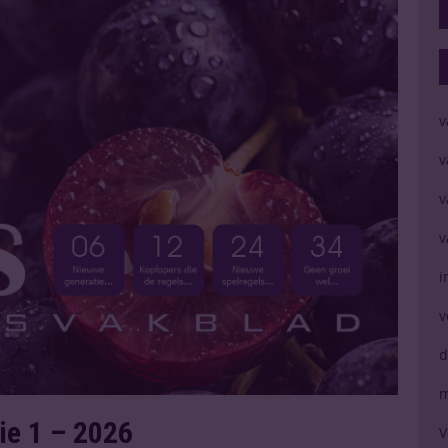
v
v
v
v
i
v
d
m
tie 1 – 2026
V