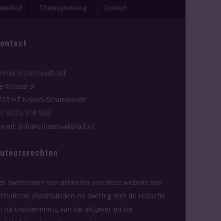
svakblad
Themaplanning
Contact
ontact
rinks Slijtersvakblad
e Mossel 9
723 HZ Noord-Scharwoude
el: 0226-318 500
-mail: info@slijtersvakblad.nl
uteursrechten
et overnemen van artikelen van deze website kan
itsluitend plaatsvinden na overleg met de redactie
n na toestemming van de uitgever en de