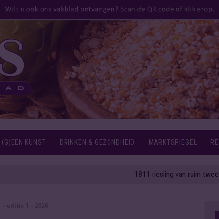
 (G)EEN KUNST
DRINKEN & GEZONDHEID
MARKTSPIEGEL
RE
1811 riesling van ruim twee eeuwen 
 – editie 1 – 2026