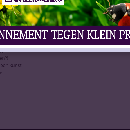
 geen bijzaak
lregels voor ondernemers
 verandert rijgedrag
erliest terrein
l bier onder druk
 favor
he wijn…
r?
en?!
een kunst
el
.