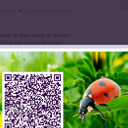
Vakblad
Laat Uw Reactie Achter
ant zet Bijou stevig op de kaart
16 groeit uit tot stille topper
k in glas
ing Whiskey zwaar onder druk
ie de regels loslaten in Rioja
et rem op zichtbaarheid alcoholaccounts
– Ontroerende vader-zoon roadtrip
voor alcoholvrije wijn uit Italië
leutel tot karaktervolle wijn
 de stille kracht
eren met een muzikale signatuur
rs voor StiBON