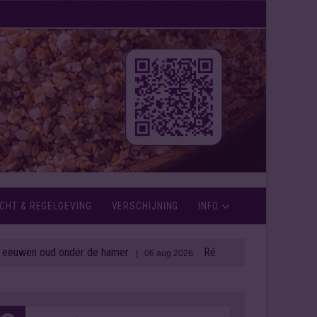
CHT & REGELGEVING
VERSCHIJNING
INFO
oud onder de hamer
Rémy Cointreau zet in op weerbaar
| 06 aug 2026