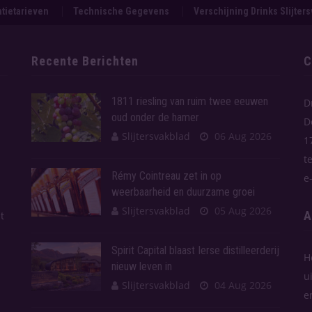
tietarieven
Technische Gegevens
Verschijning Drinks Slijter
Recente Berichten
C
1811 riesling van ruim twee eeuwen
D
oud onder de hamer
D
Slijtersvakblad
06 Aug 2026
1
t
Rémy Cointreau zet in op
e
weerbaarheid en duurzame groei
Slijtersvakblad
05 Aug 2026
A
t
Spirit Capital blaast Ierse distilleerderij
H
nieuw leven in
u
Slijtersvakblad
04 Aug 2026
e