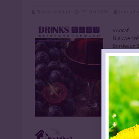
Slijtersvakblad
02 Mrt 2026
Inhoud 
Vooraf
Nieuwe crém
Bordeaux 20
Pionierswer
Winst Teel
Koplopers d
Facebook z
Champagne 
Geboekt
De weg vrij 
Aardewerk s
Natuurkurk,
Nuchter vi
Nieuwe koe