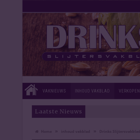
VAKNIEUWS
INHOUD VAKBLAD
VERKOPEN
Laatste Nieuws
»
»
Home
inhoud vakblad
Drinks Slijtersvakblad