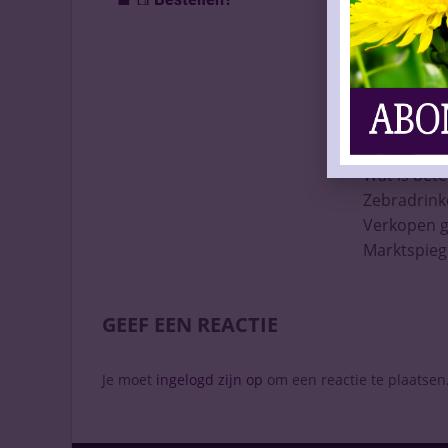
Inpakken is
Nieuwe spe
Alcoholslot
Duits bier v
Karaktervo
España por
Indonesisc
Wat is bete
Zebradrink
Verkopen g
Marktspieg
GEEF EEN REACTIE
Je moet
ingelogd zijn op
om een reactie te plaatsen