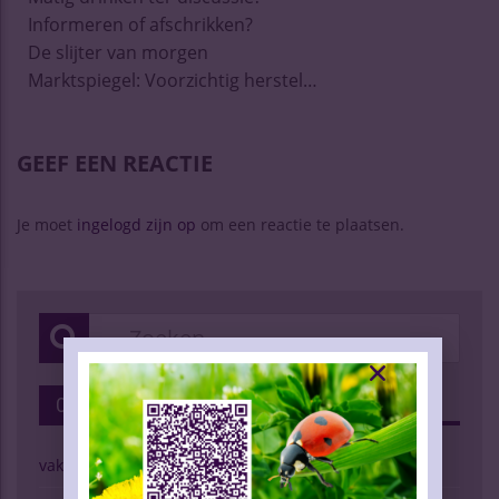
Informeren of afschrikken?
De slijter van morgen
Marktspiegel: Voorzichtig herstel…
GEEF EEN REACTIE
Je moet
ingelogd zijn op
om een reactie te plaatsen.
Categorieën
vaknieuws | wijn