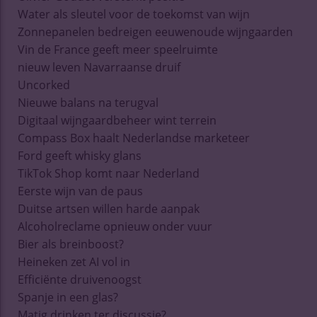
Water als sleutel voor de toekomst van wijn
Zonnepanelen bedreigen eeuwenoude wijngaarden
Vin de France geeft meer speelruimte
nieuw leven Navarraanse druif
Uncorked
Nieuwe balans na terugval
Digitaal wijngaardbeheer wint terrein
Compass Box haalt Nederlandse marketeer
Ford geeft whisky glans
TikTok Shop komt naar Nederland
Eerste wijn van de paus
Duitse artsen willen harde aanpak
Alcoholreclame opnieuw onder vuur
Bier als breinboost?
Heineken zet AI vol in
Efficiënte druivenoogst
Spanje in een glas?
Matig drinken ter discussie?