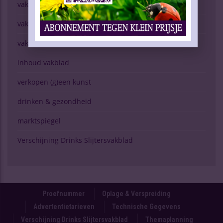
vaknieuws | gedistilleerd
vaknieuws | bier
vaknieuws | overig
inhoud vakblad
verkopen (g)een kunst
drinken & gezondheid
marktspiegel
Verschijning Drinks Slijtersvakblad
Proefnummer
Oplage & Verspreiding
Advertentietarieven
Technische Gegevens
Verschijning Drinks Slijtersvakblad
Themaplanning