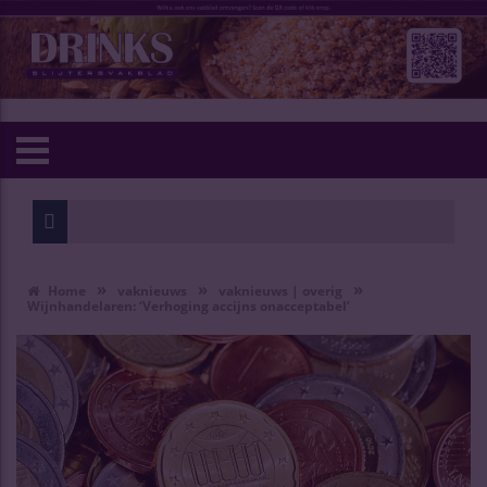
»
»
»
Home
vaknieuws
vaknieuws | overig
Wijnhandelaren: ‘Verhoging accijns onacceptabel’