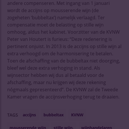
andere compenseren. Met ingang van 1 januari
wordt de accijns op mousserende wijn (de
zogeheten ‘bubbeltax’) namelijk verlaagd. Ter
compensatie moet de belasting op stille wijn
omhoog, aldus het kabinet. Voorzitter van de KVNW
Peter van Houtert is furieus: “Deze redenering is
pertinent onjuist. In 2013 is de accijns op stille wijn al
extra verhoogd om de harmonisering te betalen.
Toen de afschaffing van de bubbeltax niet doorging,
bleef wel deze extra verhoging in stand. Als
wijnsector hebben wij dus al betaald voor de
afschaffing, maar nu krijgen wij deze rekening
nógmaals gepresenteerd”. De KVNW zal de Tweede
Kamer vragen de accijnsverhoging terug te draaien.
accijns
bubbeltax
KVNW
TAGS
mousserende wijn
stille wijn.
wijnhandelaren