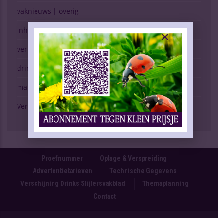
vaknieuws | overig
inhoud vakblad
verkopen (g)een kunst
drinken & gezondheid
marktspiegel
Verschijning Drinks Slijtersvakblad
Proefnummer
Oplage & Verspreiding
Advertentietarieven
Technische Gegevens
Verschijning Drinks Slijtersvakblad
Themaplanning
Contact