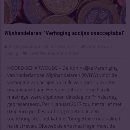
Wijnhandelaren: ‘Verhoging accijns onacceptabel’
Slijtersvakblad
22 Sep 2016
Vaknieuws |
Overig
Laat Uw Reactie Achter
NOORD-SCHARWOUDE – De Koninklijke Vereniging
van Nederlandse Wijnhandelaren (KVNW) vindt de
verhoging van accijns op stille wijn met ruim 3,5%
onaanvaardbaar. Het voorstel voor deze fiscale
maatregel werd afgelopen dinsdag op Prinsjesdag
gepresenteerd. Per 1 januari 2017 zou het tarief met
0,69 euro per fles omhoog moeten. In een
toelichting stelt het kabinet ‘budgettaire neutraliteit’
na te streven. Oftewel: de ene maatregel moet de