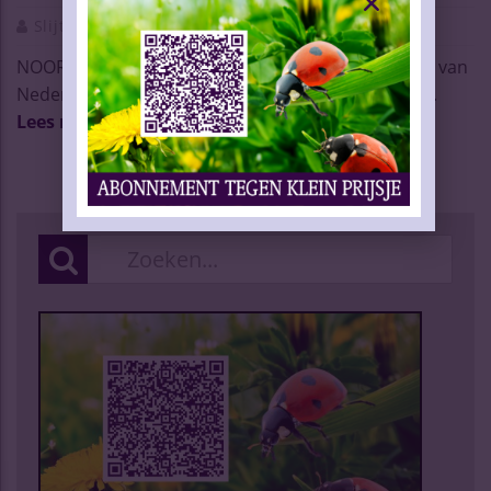
Slijtersvakblad
22 Sep 2016
NOORD-SCHARWOUDE – De Koninklijke Vereniging van
Nederlandse Wijnhandelaren (KVNW) vindt de ve ...
Lees meer