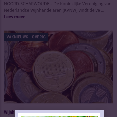
NOORD-SCHARWOUDE – De Koninklijke Vereniging van
Nederlandse Wijnhandelaren (KVNW) vindt de ve ...
Lees meer
VAKNIEUWS | OVERIG
Wijnhandelaren: ‘Verhoging accijns onacceptabel’