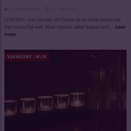
Slijtersvakblad
22 Sep 2022
LONDEN – Van landen als Frankrijk en Italië weten we
het natuurlijk wel. Maar steeds vaker kapen and ...
Lees
meer
VAKNIEUWS | WIJN