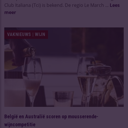
Club Italiana (Tci) is bekend. De regio Le March ...
Lees
meer
VAKNIEUWS | WIJN
België en Australië scoren op mousserende-
wijncompetitie