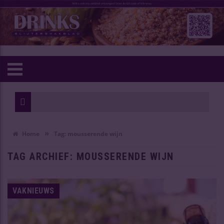
1811 ries
Hogere bie
»
Home
Tag:
mousserende wijn
TAG ARCHIEF:
MOUSSERENDE WIJN
VAKNIEUWS