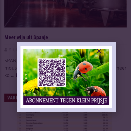
Meer wijn uit Spanje
Slijtersvakblad
18 Okt 2021
SPANJE/NEDERLAND – Nederland importeert meer
mousserende wijn uit Spanje, en het mag ook wat meer
ko ...
Lees meer
VAKNIEUWS | WIJN