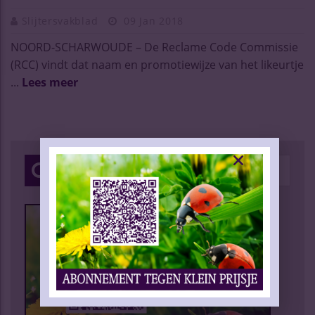
Slijtersvakblad
09 Jan 2018
NOORD-SCHARWOUDE – De Reclame Code Commissie
(RCC) vindt dat naam en promotiewijze van het likeurtje
...
Lees meer