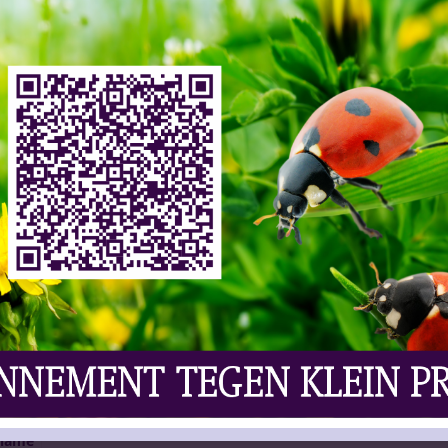
ws
,
Vaknieuws | Bier
Reacties Uitgeschakeld
k van alle kanalen verwijderd na een klacht van het
me waren vijf bierglazen op een bar te zien die
ische ringen. Het bedrijf achter het merk, Royal
e ging en dat de campagne daarom direct offline is
doeld als luchtige carnavalsknipoog naar de
meerdere elementen die te dicht bij het beschermde
 daarbij een belangrijke rol, omdat ook een
kan gelden wanneer de gelijkenis duidelijk
oor de uitleg maar past de uitingen aan. Het bedrijf
r de start van carnaval weer te zien is. Op de
kenissen op toeval berusten en worden aangepast.
clame