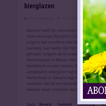
bierglazen
Slijtersvakblad
13 Feb 2026
Vaknieu
Bavaria heeft zijn carnavalscampagne tijdelij
Internationaal Olympisch Comité. In de recla
volgens het comité te veel leken op de olymp
Swinkels, laat weten dat het om een sommati
gehaald. Volgens de brouwer was de actie be
Winterspelen in Milaan. Het IOC zag echter 
beeldmerk zouden komen. Merkenrecht speelt
aangepaste weergave nog steeds als inbreuk 
herkenbaar is. Bavaria zegt verrast te zijn d
verwacht dat de vernieuwde campagne nog voo
website staat inmiddels dat eventuele gelij
Bavaria
Carnaval
marketing
re
TAGS