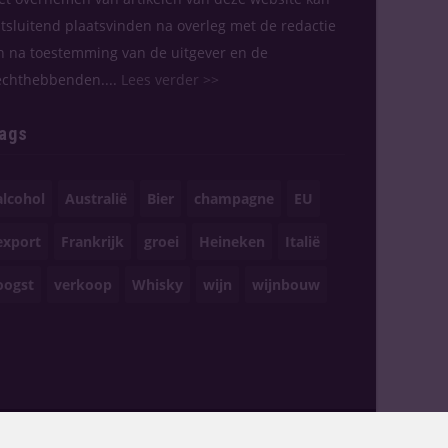
itsluitend plaatsvinden na overleg met de redactie
n na toestemming van de uitgever en de
echthebbenden....
Lees verder >>
ags
alcohol
Australië
Bier
champagne
EU
export
Frankrijk
groei
Heineken
Italië
oogst
verkoop
Whisky
wijn
wijnbouw