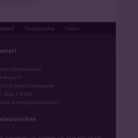
svakblad
Themaplanning
Contact
ontact
rinks Slijtersvakblad
e Mossel 9
723 HZ Noord-Scharwoude
el: 0226-318 500
-mail: info@slijtersvakblad.nl
uteursrechten
et overnemen van artikelen van deze website kan