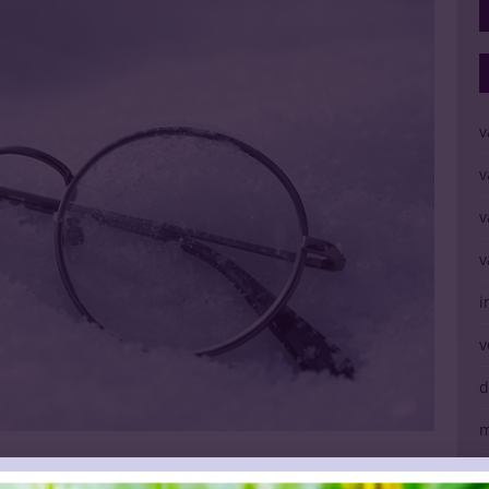
v
v
v
v
i
v
d
m
ame offline na bezwaar over
V