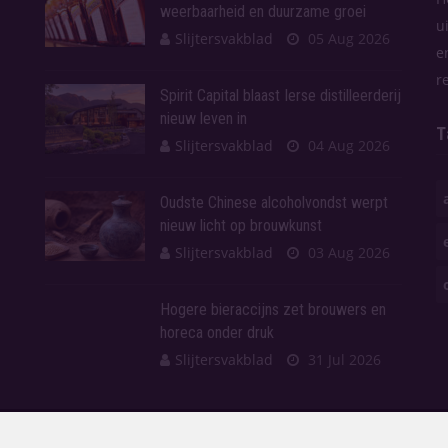
weerbaarheid en duurzame groei
u
Slijtersvakblad
05 Aug 2026
e
r
Spirit Capital blaast Ierse distilleerderij
nieuw leven in
T
Slijtersvakblad
04 Aug 2026
Oudste Chinese alcoholvondst werpt
nieuw licht op brouwkunst
Slijtersvakblad
03 Aug 2026
Hogere bieraccijns zet brouwers en
horeca onder druk
Slijtersvakblad
31 Jul 2026
en.