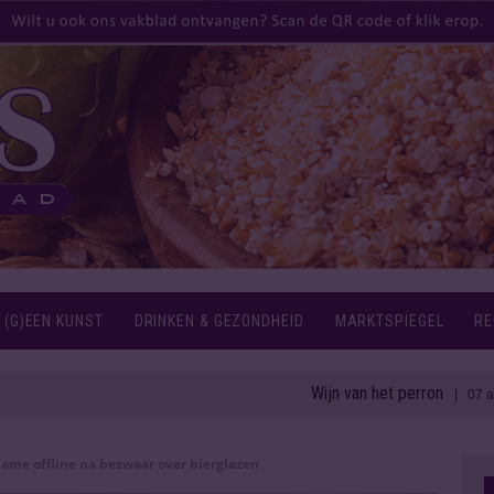
 (G)EEN KUNST
DRINKEN & GEZONDHEID
MARKTSPIEGEL
RE
Wijn van het perron
| 07 aug 2026
lame offline na bezwaar over bierglazen