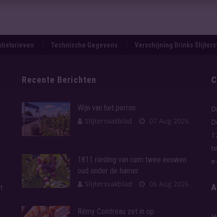
tietarieven
Technische Gegevens
Verschijning Drinks Slijter
Recente Berichten
C
Wijn van het perron
D
Slijtersvakblad
07 Aug 2026
D
1
t
1811 riesling van ruim twee eeuwen
e
oud onder de hamer
Slijtersvakblad
06 Aug 2026
A
t
Rémy Cointreau zet in op
H