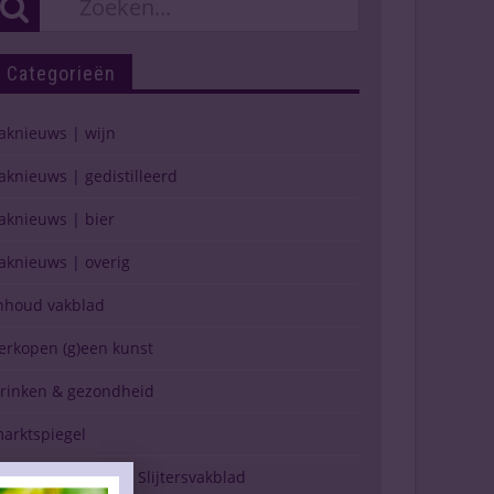
Categorieën
aknieuws | wijn
aknieuws | gedistilleerd
aknieuws | bier
aknieuws | overig
nhoud vakblad
erkopen (g)een kunst
rinken & gezondheid
arktspiegel
erschijning Drinks Slijtersvakblad