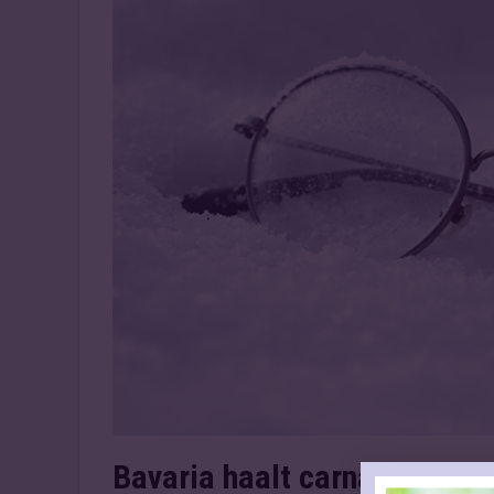
Bavaria haalt carnavalsrecl