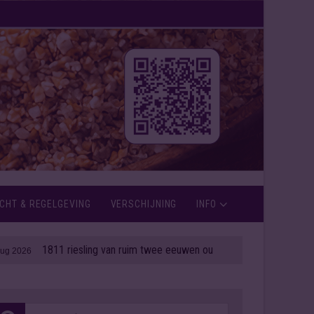
CHT & REGELGEVING
VERSCHIJNING
INFO
1811 riesling van ruim twee eeuwen oud onder de hamer
| 06 aug 202