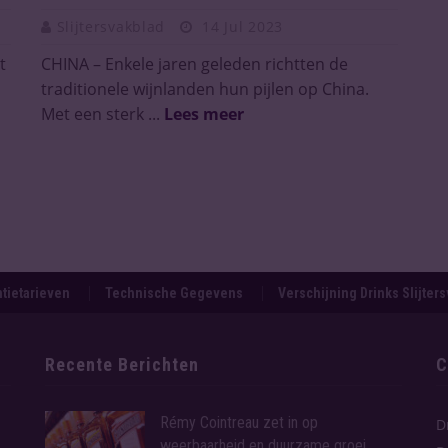
Slijtersvakblad
14 Jul 2023
t
CHINA – Enkele jaren geleden richtten de
traditionele wijnlanden hun pijlen op China.
Met een sterk ...
Lees meer
tietarieven
Technische Gegevens
Verschijning Drinks Slijter
Recente Berichten
C
Rémy Cointreau zet in op
D
weerbaarheid en duurzame groei