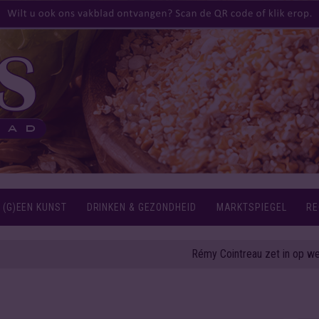
 (G)EEN KUNST
DRINKEN & GEZONDHEID
MARKTSPIEGEL
RE
Rémy Cointreau zet in op weerbaarheid en