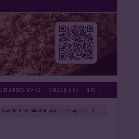
CHT & REGELGEVING
VERSCHIJNING
INFO
 duurzame groei
Spirit Capital blaast Ierse distilleerderij
| 05 aug 2026