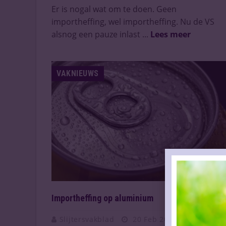
Er is nogal wat om te doen. Geen
importheffing, wel importheffing. Nu de VS
alsnog een pauze inlast ...
Lees meer
VAKNIEUWS
Importheffing op aluminium
Slijtersvakblad
20 Feb 2025