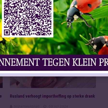
Hij wil minimaal 10% invoerrechten heffen op
alle importen. Zo heeft Donald Trump
aangekondigd in zi ...
Lees meer
VAKNIEUWS
e
Rusland verhoogt importheffing op sterke drank
Slijtersvakblad
09 Jul 2024