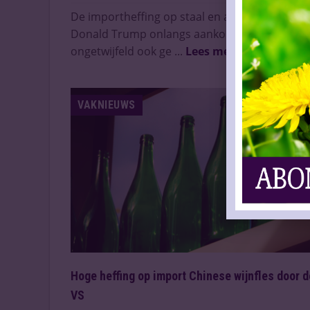
De importheffing op staal en aluminium die
Donald Trump onlangs aankondigde, zal
ongetwijfeld ook ge ...
Lees meer
VAKNIEUWS
Hoge heffing op import Chinese wijnfles door d
VS