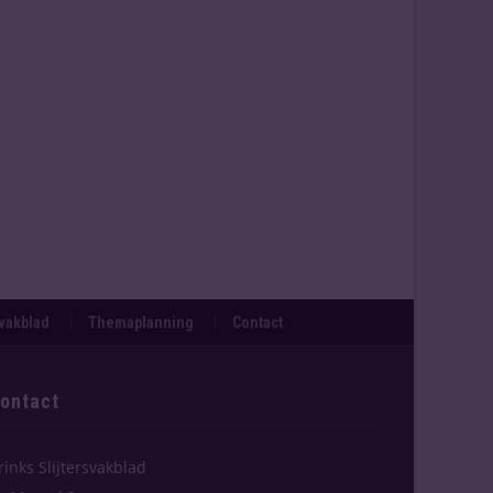
svakblad
Themaplanning
Contact
ontact
rinks Slijtersvakblad