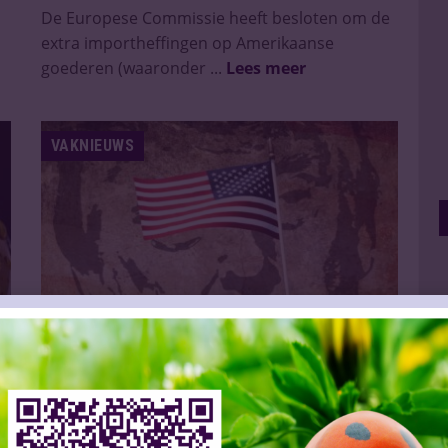
De Europese Commissie heeft besloten om de
extra importheffingen op Amerikaanse
goederen (waaronder ...
Lees meer
VAKNIEUWS
Drankensector niet blij met nieuwe president
Slijtersvakblad
07 Nov 2024