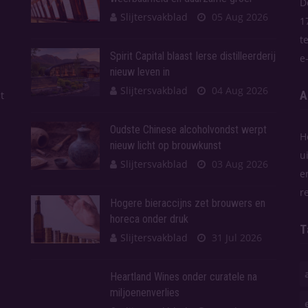
D
Slijtersvakblad
05 Aug 2026
1
t
Spirit Capital blaast Ierse distilleerderij
e
nieuw leven in
Slijtersvakblad
04 Aug 2026
A
t
Oudste Chinese alcoholvondst werpt
H
nieuw licht op brouwkunst
u
Slijtersvakblad
03 Aug 2026
e
r
Hogere bieraccijns zet brouwers en
horeca onder druk
T
Slijtersvakblad
31 Jul 2026
Heartland Wines onder curatele na
miljoenenverlies