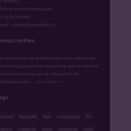
e Mossel 9
723 HZ Noord-Scharwoude
el: 0226-318 500
-mail: info@slijtersvakblad.nl
uteursrechten
et overnemen van artikelen van deze website kan
itsluitend plaatsvinden na overleg met de redactie
n na toestemming van de uitgever en de
echthebbenden....
Lees verder >>
ags
alcohol
Australië
Bier
champagne
EU
export
Frankrijk
groei
Heineken
Italië