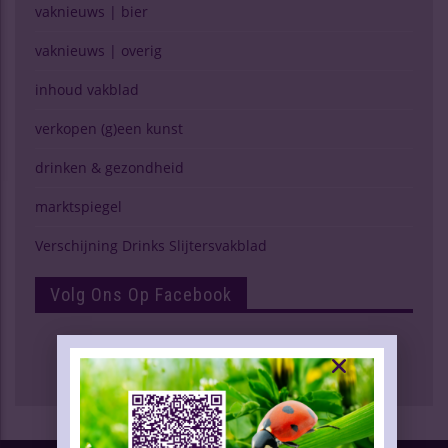
vaknieuws | bier
vaknieuws | overig
inhoud vakblad
verkopen (g)een kunst
drinken & gezondheid
marktspiegel
Verschijning Drinks Slijtersvakblad
Volg Ons Op Facebook