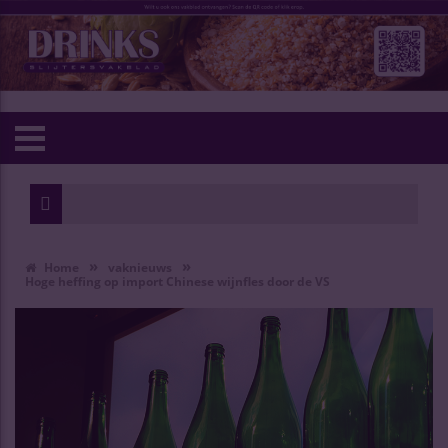
»
»
Home
vaknieuws
Hoge heffing op import Chinese wijnfles door de VS