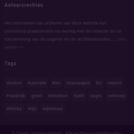
Auteursrechten
Het overnemen van artikelen van deze website kan
uitsluitend plaatsvinden na overleg met de redactie en na
toestemming van de uitgever en de rechthebbenden....
Lees
verder >>
Tags
alcohol
Australië
Bier
champagne
EU
export
Frankrijk
groei
Heineken
Italië
oogst
verkoop
Whisky
wijn
wijnbouw
© Drinks Slijtersvakblad - Alle rechten voorbehouden.