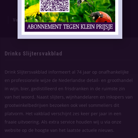
Proefnummer
Oplage & Verspreiding
Advertentietarieven
Technische Gegevens
Verschijning Drinks Slijtersvakblad
Themaplanning
Contact
Drinks Slijtersvakblad
Drink Slijtersvakblad informeert al 74 jaar op onafhankelijke
en professionele wijze de Nederlandse detail- en groothandel
in wijn, bier, gedistilleerd en frisdranken in de ruimste zin
van het woord. Naast slijters, wijnhandelaren en inkopers van
grootwinkelbedrijven bezoeken ook veel sommeliers dit
platvorm. Het vakblad verschijnt zes keer per jaar in een
fraaie uitvoering. Als extra service houden wij u via onze
website op de hoogte van het laatste actuele nieuws.