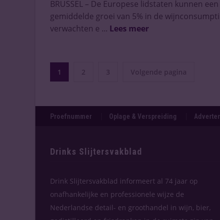
BRUSSEL – De Europese lidstaten kunnen een
gemiddelde groei van 5% in de wijnconsumpti
verwachten e ...
Lees meer
1
2
3
Volgende pagina
Proefnummer
Oplage & Verspreiding
Adverten
Drinks Slijtersvakblad
Drink Slijtersvakblad informeert al 74 jaar op
onafhankelijke en professionele wijze de
Nederlandse detail- en groothandel in wijn, bier,