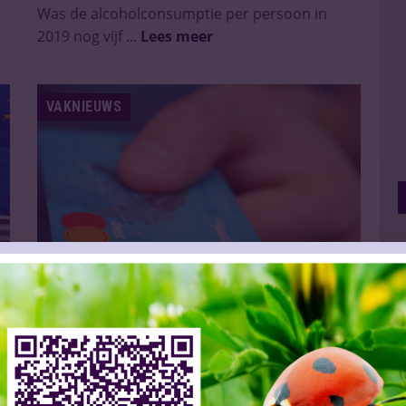
Was de alcoholconsumptie per persoon in
2019 nog vijf ...
Lees meer
VAKNIEUWS
Consumptie huishoudens krimpt
Slijtersvakblad
16 Nov 2023
e
Het CBS heeft weer nieuwe cijfers bekend