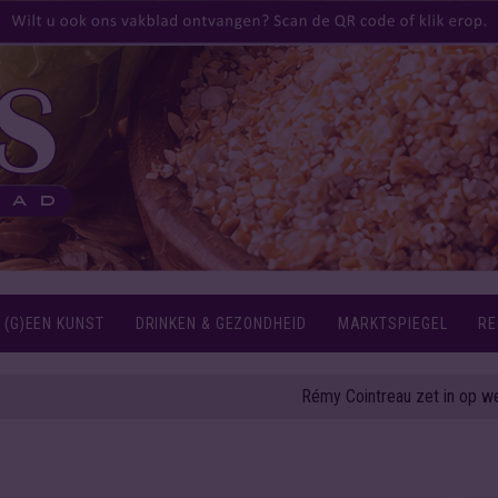
 (G)EEN KUNST
DRINKEN & GEZONDHEID
MARKTSPIEGEL
RE
Rémy Cointreau zet in op weerbaarheid en