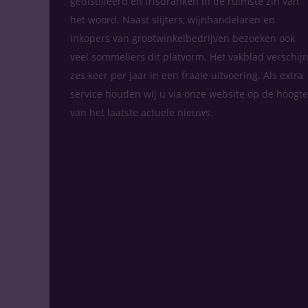
gedistilleerd en frisdranken in de ruimste zin van
het woord. Naast slijters, wijnhandelaren en
inkopers van grootwinkelbedrijven bezoeken ook
veel sommeliers dit platvorm. Het vakblad verschijn
zes keer per jaar in een fraaie uitvoering. Als extra
service houden wij u via onze website op de hoogte
van het laatste actuele nieuws.