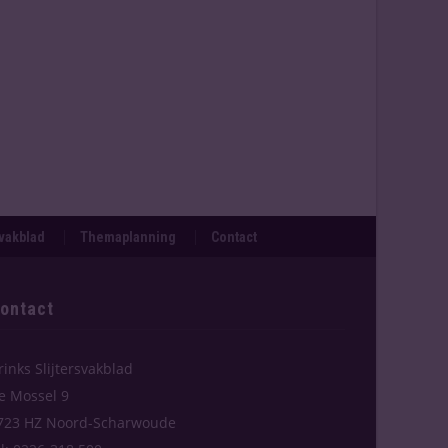
svakblad
Themaplanning
Contact
ontact
rinks Slijtersvakblad
e Mossel 9
723 HZ Noord-Scharwoude