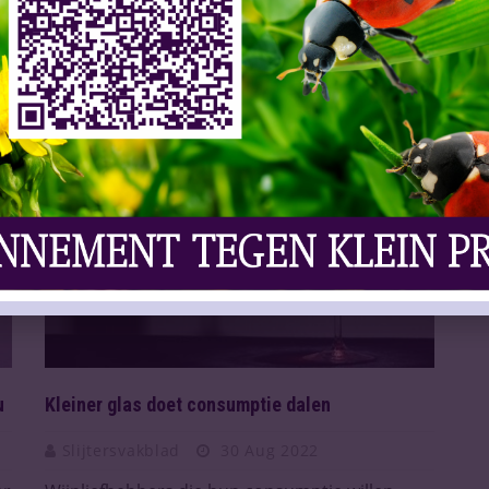
gemaakt. De consumptie van huishoudens is in
de maand sept ...
Lees meer
DRINKEN & GEZONDHEID
u
Kleiner glas doet consumptie dalen
Slijtersvakblad
30 Aug 2022