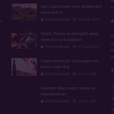
t
Spirit Capital blaast Ierse distilleerderij
e
nieuw leven in
Slijtersvakblad
04 Aug 2026
A
t
Oudste Chinese alcoholvondst werpt
H
nieuw licht op brouwkunst
u
Slijtersvakblad
03 Aug 2026
e
r
Hogere bieraccijns zet brouwers en
horeca onder druk
T
Slijtersvakblad
31 Jul 2026
Heartland Wines onder curatele na
miljoenenverlies
Slijtersvakblad
29 Jul 2026