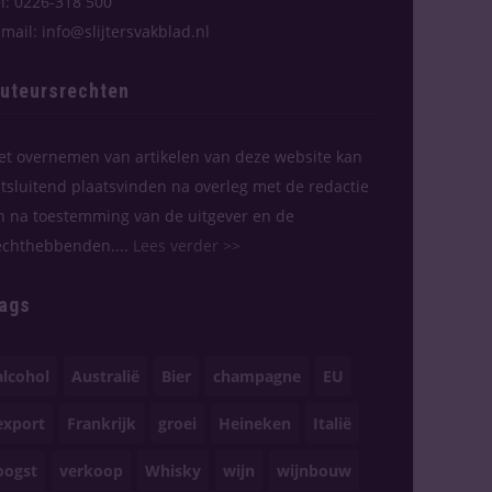
el: 0226-318 500
-mail: info@slijtersvakblad.nl
uteursrechten
et overnemen van artikelen van deze website kan
itsluitend plaatsvinden na overleg met de redactie
n na toestemming van de uitgever en de
echthebbenden....
Lees verder >>
ags
alcohol
Australië
Bier
champagne
EU
export
Frankrijk
groei
Heineken
Italië
oogst
verkoop
Whisky
wijn
wijnbouw