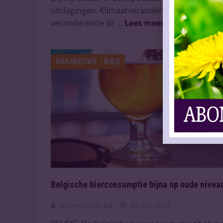
uitdagingen. Klimaatveranderingen, de
veranderende dr ...
Lees meer
VAKNIEUWS | BIER
Belgische bierconsumptie bijna op oude nivea
Slijtersvakblad
03 Jul 2023