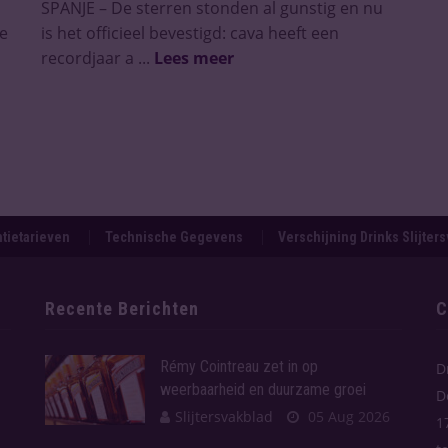
SPANJE – De sterren stonden al gunstig en nu
e
is het officieel bevestigd: cava heeft een
recordjaar a ...
Lees meer
tietarieven
Technische Gegevens
Verschijning Drinks Slijter
Recente Berichten
C
Rémy Cointreau zet in op
D
weerbaarheid en duurzame groei
D
Slijtersvakblad
05 Aug 2026
1