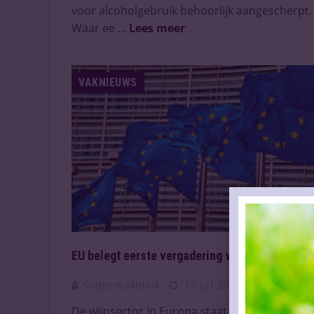
voor alcoholgebruik behoorlijk aangescherpt.
Waar ee ...
Lees meer
VAKNIEUWS
EU belegt eerste vergadering voor wijnsector
Slijtersvakblad
17 Jul 2024
De wijnsector in Europa staat voor behoorlijk