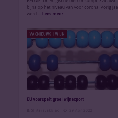
BELGIË- De Belgische bierconsumptie zit alwe
bijna op het niveau van voor corona. Vorig jaa
werd ...
Lees meer
VAKNIEUWS | WIJN
EU voorspelt groei wijnexport
Slijtersvakblad
29 Apr 2022