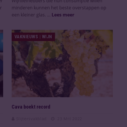
er
Wijnliefhebbers die hun consumptie willen
r
minderen kunnen het beste overstappen op
een kleiner glas. ...
Lees meer
VAKNIEUWS | WIJN
Cava boekt record
Slijtersvakblad
23 Mrt 2022