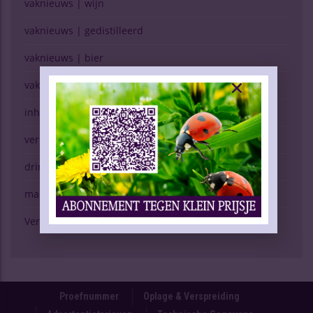
vaknieuws | wijn
vaknieuws | gedistilleerd
vaknieuws | bier
vaknieuws | overig
inhoud vakblad
verkopen (g)een kunst
drinken & gezondheid
marktspiegel
Verschijning Drinks Slijtersvakblad
Proefnummer
Oplage & Verspreiding