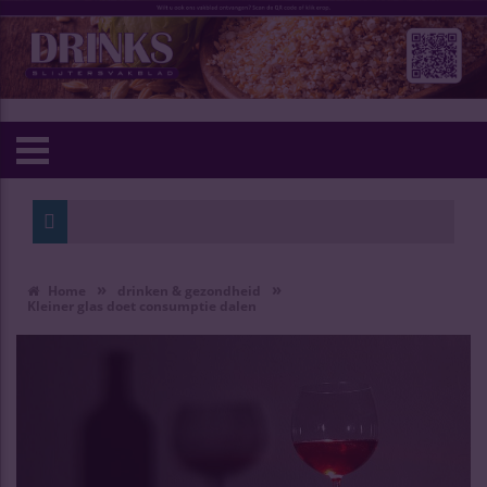
»
»
Home
drinken & gezondheid
Kleiner glas doet consumptie dalen