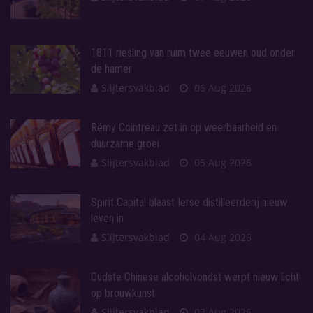
1811 riesling van ruim twee eeuwen oud onder
de hamer
Slijtersvakblad
06 Aug 2026
Rémy Cointreau zet in op weerbaarheid en
duurzame groei
Slijtersvakblad
05 Aug 2026
Spirit Capital blaast Ierse distilleerderij nieuw
leven in
Slijtersvakblad
04 Aug 2026
Oudste Chinese alcoholvondst werpt nieuw licht
op brouwkunst
Slijtersvakblad
03 Aug 2026