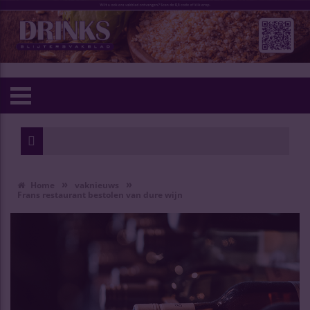
»
»
Home
vaknieuws
Frans restaurant bestolen van dure wijn