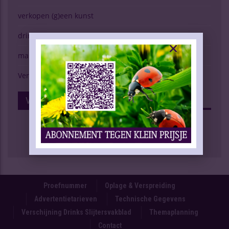
verkopen (g)een kunst
drinken & gezondheid
marktspiegel
Verschijning Drinks Slijtersvakblad
Volg Ons Op Facebook
Proefnummer
Oplage & Verspreiding
Advertentietarieven
Technische Gegevens
Verschijning Drinks Slijtersvakblad
Themaplanning
Contact