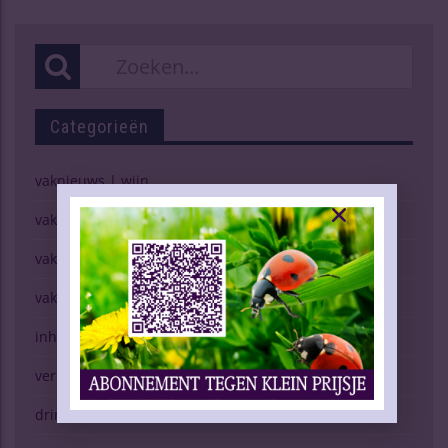
Categorieën
vaknieuws | wijn
vaknieuws | gedistilleerd
vaknieuws | bier
vaknieuws | overig
inhoud vakblad
verkopen (g)een kunst
drinken & gezondheid