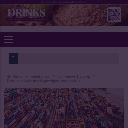
»
»
»
Home
vaknieuws
vaknieuws | overig
Drankensector merkt gevolgen coronavirus