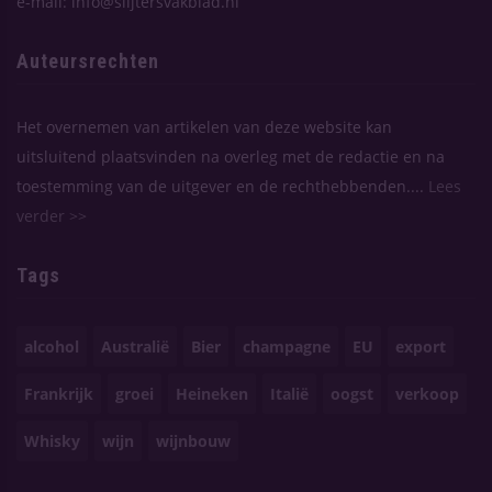
e-mail: info@slijtersvakblad.nl
Auteursrechten
Het overnemen van artikelen van deze website kan
uitsluitend plaatsvinden na overleg met de redactie en na
toestemming van de uitgever en de rechthebbenden....
Lees
verder >>
Tags
alcohol
Australië
Bier
champagne
EU
export
Frankrijk
groei
Heineken
Italië
oogst
verkoop
Whisky
wijn
wijnbouw