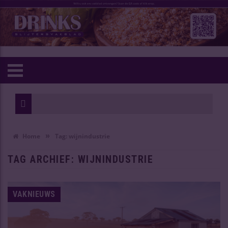
Wijn van het
Oudste Chine
»
Home
Tag:
wijnindustrie
TAG ARCHIEF:
WIJNINDUSTRIE
VAKNIEUWS