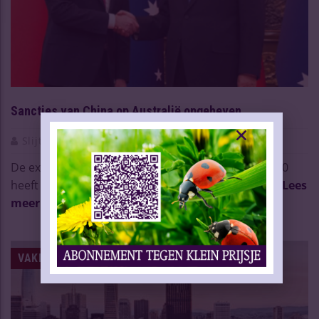
Sancties van China op Australië opgeheven
Slijtersvakblad
01 Mrt 2024
De exportsancties die China op Australië sinds 2020
heeft opgelegd zijn grotendeels al opgeheven of ...
Lees
meer
VAKNIEUWS | WIJN