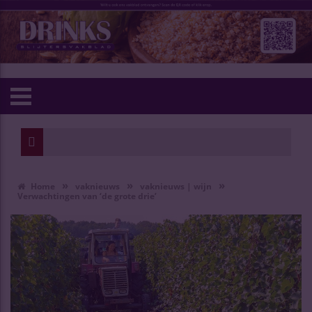
»
»
»
Home
vaknieuws
vaknieuws | wijn
Verwachtingen van ‘de grote drie’