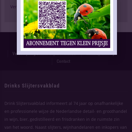
Verschijning Drinks Slijtersvakblad
Proefnummer
Oplage & Verspreiding
Advertentietarieven
Technische Gegevens
Verschijning Drinks Slijtersvakblad
Themaplanning
Contact
Drinks Slijtersvakblad
Drink Slijtersvakblad informeert al 74 jaar op onafhankelijke
en professionele wijze de Nederlandse detail- en groothandel
in wijn, bier, gedistilleerd en frisdranken in de ruimste zin
van het woord. Naast slijters, wijnhandelaren en inkopers van