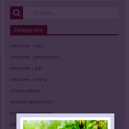
Categorieën
vaknieuws | wijn
vaknieuws | gedistilleerd
vaknieuws | bier
vaknieuws | overig
inhoud vakblad
verkopen (g)een kunst
drinken & gezondheid
marktspiegel