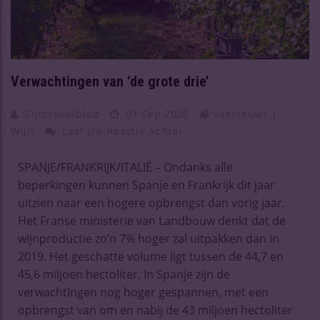
Verwachtingen van ‘de grote drie’
Slijtersvakblad
01 Sep 2020
Vaknieuws |
Wijn
Laat Uw Reactie Achter
SPANJE/FRANKRIJK/ITALIË – Ondanks alle
beperkingen kunnen Spanje en Frankrijk dit jaar
uitzien naar een hogere opbrengst dan vorig jaar.
Het Franse ministerie van Landbouw denkt dat de
wijnproductie zo’n 7% hoger zal uitpakken dan in
2019. Het geschatte volume ligt tussen de 44,7 en
45,6 miljoen hectoliter. In Spanje zijn de
verwachtingen nog hoger gespannen, met een
opbrengst van om en nabij de 43 miljoen hectoliter