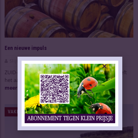
Een nieuwe impuls
Slijtersvakblad
17 Jan 2020
ZUID-AFRIKA – De Zuid-Afrikaanse wijnindustrie heeft
het aantal druiventelers in vijf jaar tijd met ...
Lees
meer
VAKNIEUWS | WIJN