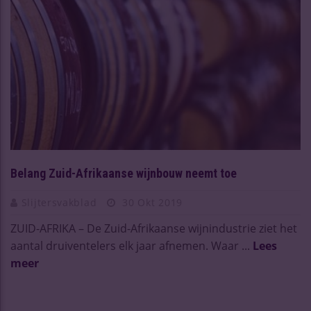
Belang Zuid-Afrikaanse wijnbouw neemt toe
Slijtersvakblad
30 Okt 2019
ZUID-AFRIKA – De Zuid-Afrikaanse wijnindustrie ziet het
aantal druiventelers elk jaar afnemen. Waar ...
Lees
meer