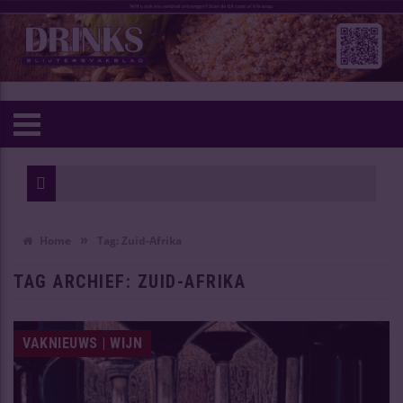
1811 ries
Hogere bi
»
Home
Tag:
Zuid-Afrika
TAG ARCHIEF:
ZUID-AFRIKA
VAKNIEUWS | WIJN