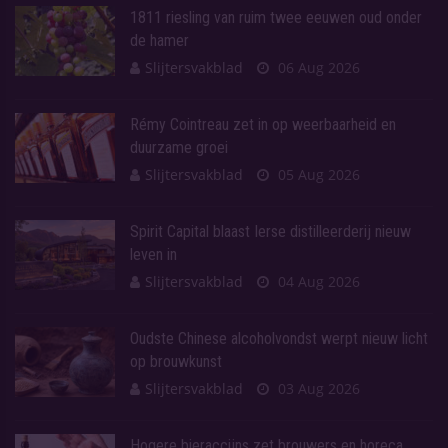
1811 riesling van ruim twee eeuwen oud onder
de hamer
Slijtersvakblad
06 Aug 2026
Rémy Cointreau zet in op weerbaarheid en
duurzame groei
Slijtersvakblad
05 Aug 2026
Spirit Capital blaast Ierse distilleerderij nieuw
leven in
Slijtersvakblad
04 Aug 2026
Oudste Chinese alcoholvondst werpt nieuw licht
op brouwkunst
Slijtersvakblad
03 Aug 2026
Hogere bieraccijns zet brouwers en horeca