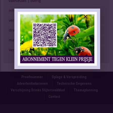
vaknieuws | overig
inhoud vakblad
verkopen (g)een kunst
drinken & gezondheid
marktspiegel
Verschijning Drinks Slijtersvakblad
Proefnummer
Oplage & Verspreiding
Advertentietarieven
Technische Gegevens
Verschijning Drinks Slijtersvakblad
Themaplanning
Contact