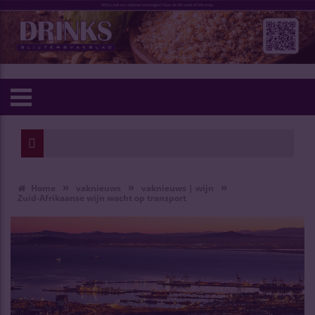
»
»
»
Home
vaknieuws
vaknieuws | wijn
Zuid-Afrikaanse wijn wacht op transport