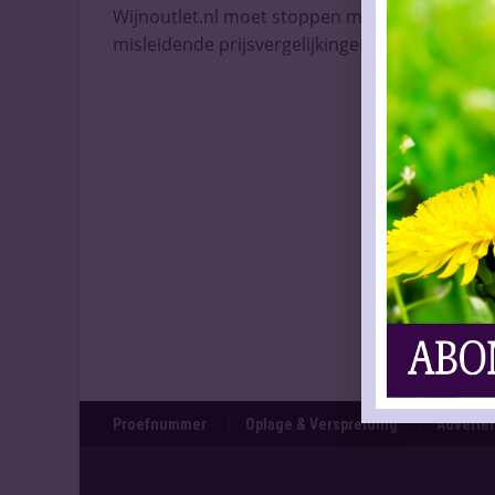
Wijnoutlet.nl moet stoppen met haar
misleidende prijsvergelijkingen. M ...
Lees me
Proefnummer
Oplage & Verspreiding
Adverten