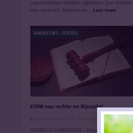
supermarkten hebben afgelopen jaar minder
wijn verkocht. Marktonde ...
Lees meer
VAKNIEUWS | OVERIG
KVNW naar rechter om Wijnoutlet
Slijtersvakblad
02 Aug 2017
NOORD-SCHARWOUDE – Discounter