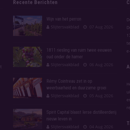
Recente Berichten
C
Wijn van het perron
D
Slijtersvakblad
07 Aug 2026
D
1
t
1811 riesling van ruim twee eeuwen
e
oud onder de hamer
Slijtersvakblad
06 Aug 2026
A
t
Rémy Cointreau zet in op
H
weerbaarheid en duurzame groei
u
Slijtersvakblad
05 Aug 2026
e
r
Spirit Capital blaast Ierse distilleerderij
nieuw leven in
T
Slijtersvakblad
04 Aug 2026