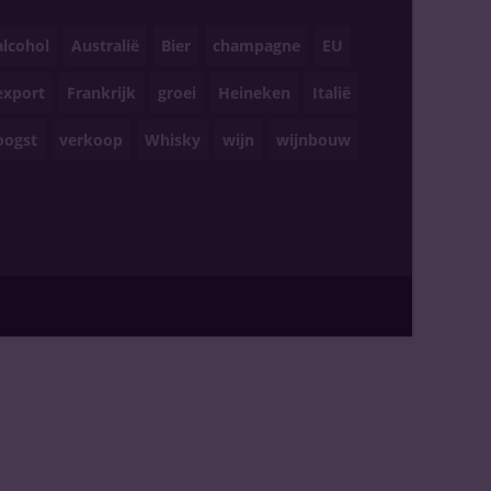
alcohol
Australië
Bier
champagne
EU
export
Frankrijk
groei
Heineken
Italië
oogst
verkoop
Whisky
wijn
wijnbouw