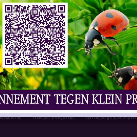
er
tietarieven
Technische Gegevens
Verschijning Drinks Slijter