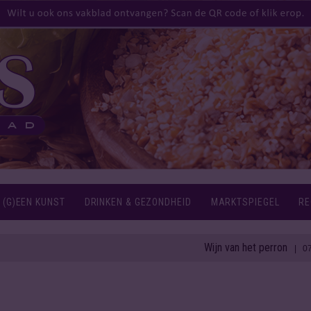
 (G)EEN KUNST
DRINKEN & GEZONDHEID
MARKTSPIEGEL
RE
Wijn van het perron
| 07 aug 2026