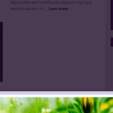
Wijnoutlet een rectificatie plaatsen op haar
website waarin st ...
Lees meer