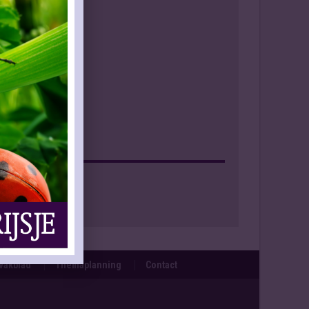
Facebook
svakblad
Themaplanning
Contact