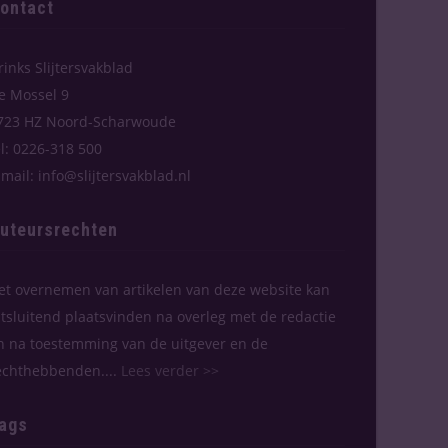
ontact
rinks Slijtersvakblad
e Mossel 9
723 HZ Noord-Scharwoude
el: 0226-318 500
-mail: info@slijtersvakblad.nl
uteursrechten
et overnemen van artikelen van deze website kan
itsluitend plaatsvinden na overleg met de redactie
n na toestemming van de uitgever en de
echthebbenden....
Lees verder >>
ags