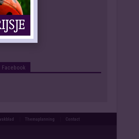
Facebook
svakblad
Themaplanning
Contact