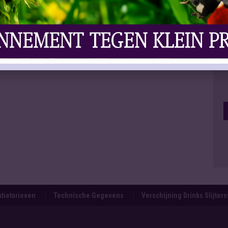
tietarieven
Technische Gegevens
Verschijning Drinks Slijter