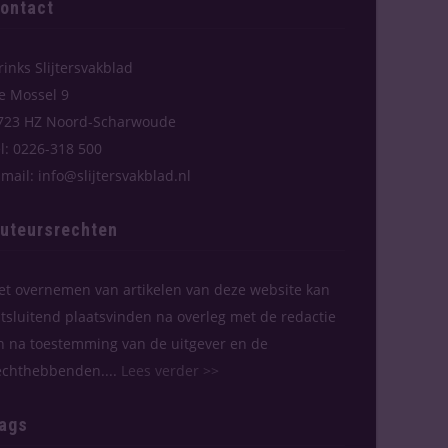
ontact
rinks Slijtersvakblad
e Mossel 9
723 HZ Noord-Scharwoude
el: 0226-318 500
-mail: info@slijtersvakblad.nl
uteursrechten
et overnemen van artikelen van deze website kan
itsluitend plaatsvinden na overleg met de redactie
n na toestemming van de uitgever en de
echthebbenden....
Lees verder >>
ags