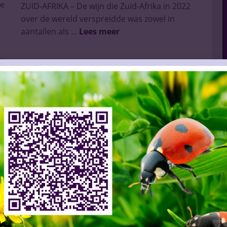
de
ZUID-AFRIKA – De wijn die Zuid-Afrika in 2022
over de wereld verspreidde was zowel in
aantallen als ...
Lees meer