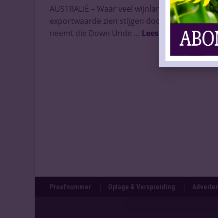
AUSTRALIË – Waar veel wijnlanden hun
exportwaarde zien stijgen door de inflatie,
neemt die Down Unde ...
Lees meer
Proefnummer
Oplage & Verspreiding
Adverten