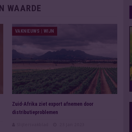
N WAARDE
VAKNIEUWS | WIJN
Zuid-Afrika ziet export afnemen door
distributieproblemen
Slijtersvakblad
23 Jan 2023