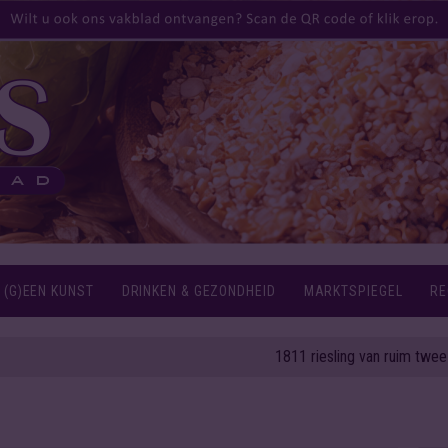
 (G)EEN KUNST
DRINKEN & GEZONDHEID
MARKTSPIEGEL
RE
1811 riesling van ruim twee eeuwen 