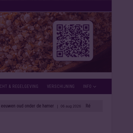
CHT & REGELGEVING
VERSCHIJNING
INFO
oud onder de hamer
Rémy Cointreau zet in op weerbaar
| 06 aug 2026