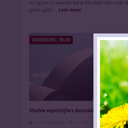
vorig jaar in waarde bijna 4% meer wijn over 
grens gebr ...
Lees meer
VAKNIEUWS | WIJN
Slechte exportcijfers Australië
Slijtersvakblad
26 Okt 2022