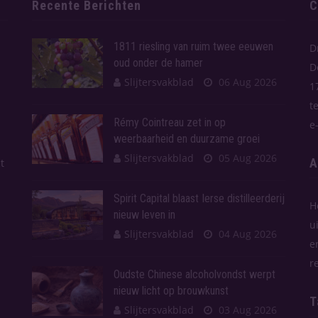
Recente Berichten
C
1811 riesling van ruim twee eeuwen
D
oud onder de hamer
D
Slijtersvakblad
06 Aug 2026
1
t
Rémy Cointreau zet in op
e
weerbaarheid en duurzame groei
Slijtersvakblad
05 Aug 2026
A
t
Spirit Capital blaast Ierse distilleerderij
H
nieuw leven in
u
Slijtersvakblad
04 Aug 2026
e
r
Oudste Chinese alcoholvondst werpt
nieuw licht op brouwkunst
T
Slijtersvakblad
03 Aug 2026