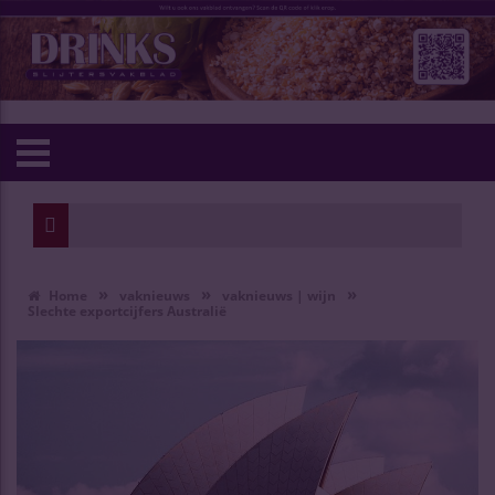
»
»
»
Home
vaknieuws
vaknieuws | wijn
Slechte exportcijfers Australië