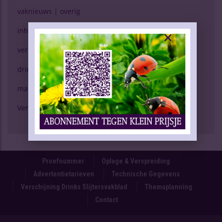
vaknieuws | overig
inhoud vakblad
verkopen (g)een kunst
drinken & gezondheid
marktspiegel
Verschijning Drinks Slijtersvakblad
Proefnummer
Oplage & Verspreiding
Advertentietarieven
Technische Gegevens
Verschijning Drinks Slijtersvakblad
Themaplanning
Contact