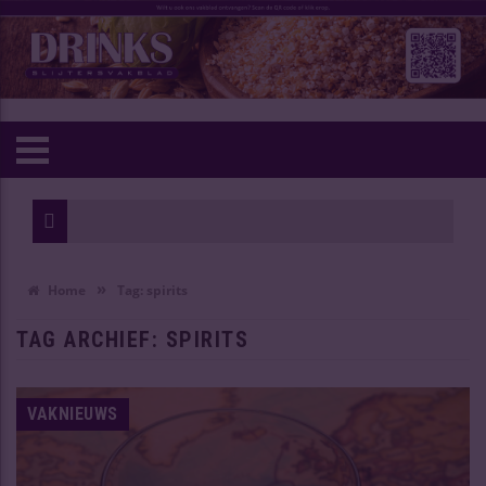
Wijn van he
Oudste Chin
»
Home
Tag:
spirits
TAG ARCHIEF:
SPIRITS
VAKNIEUWS