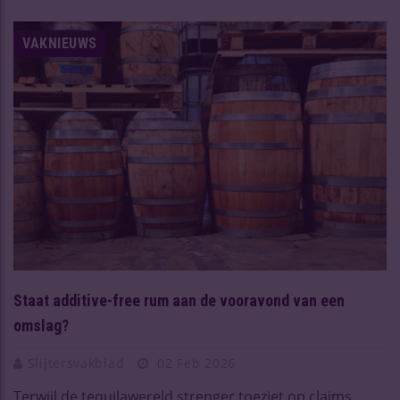
VAKNIEUWS
Staat additive-free rum aan de vooravond van een
omslag?
Slijtersvakblad
02 Feb 2026
Terwijl de tequilawereld strenger toeziet op claims