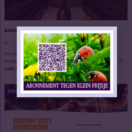
Amerikaanse shutdown legt spirits-sector lam
Slijtersvakblad
06 Okt 2025
Nu de Amerikaanse regering door een politieke
impasse op slot is gegaan, dreigt de drankensector fli ...
Lees meer
VAKNIEUWS