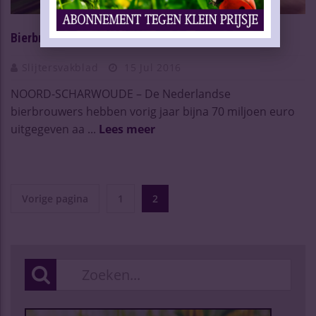
Bierbrouwers zien heil in reclames
Slijtersvakblad
15 Jul 2016
NOORD-SCHARWOUDE – De Nederlandse
bierbrouwers hebben vorig jaar bijna 70 miljoen euro
uitgegeven aa ...
Lees meer
Vorige pagina
1
2