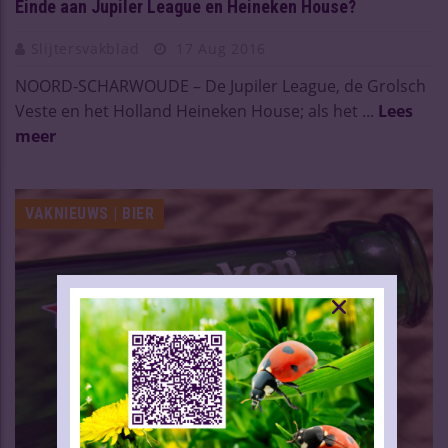
Einde aan Jupiler League en Heineken House?
Slijtersvakblad
17 Aug 2016
NOORD-SCHARWOUDE – De Jupiler League, de Grolsch
Veste en het Holland Heineken House; als het ...
Lees
meer
VAKNIEUWS | BIER