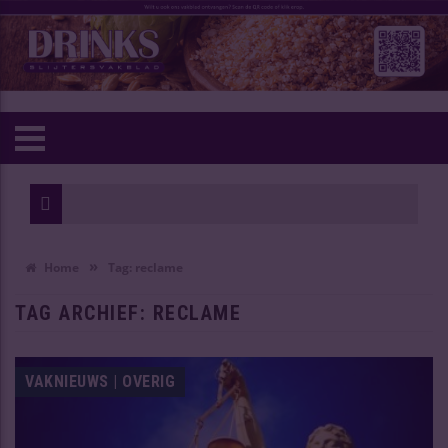
Wijn
Ouds
»
Home
Tag:
reclame
TAG ARCHIEF:
RECLAME
VAKNIEUWS | OVERIG