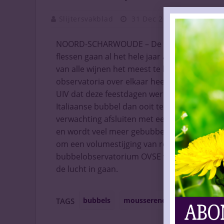
Slijtersvakblad
31 Dec 2021
Vaknieu
NOORD-SCHARWOUDE – De Italiaanse moussere
flessen gaan al het hele jaar als warme broo
van alle wijnen het meest te lijden onder d
observatoria over elkaar heen met bruisende
UIV dat deze feestdagen wereldwijd meer m
Italiaanse bubbel dan ooit te voren. En dan z
verwachting afsluiten met een nieuw record, 
en wordt veel meer gebubbeld, maar het expo
om een volumestijging van rond de 20% (ten o
bubbelobservatorium OVSE voorspelt dat all
de lucht in gaan.
bubbels
mousserende wijn
verko
TAGS