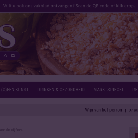
 (G)EEN KUNST
DRINKEN & GEZONDHEID
MARKTSPIEGEL
RE
Wijn van het perron
| 07 aug 2026
sende cijfers