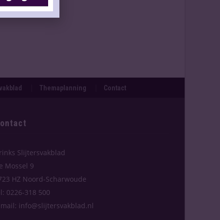
svakblad
Themaplanning
Contact
ontact
rinks Slijtersvakblad
e Mossel 9
723 HZ Noord-Scharwoude
el: 0226-318 500
-mail: info@slijtersvakblad.nl