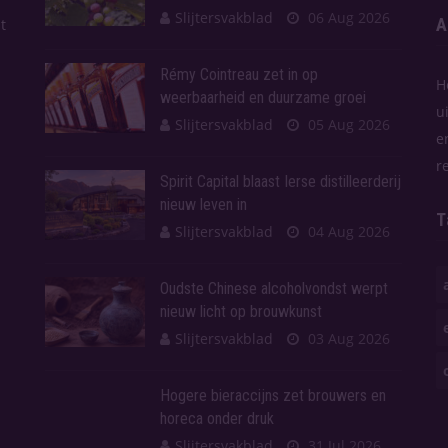
Slijtersvakblad
06 Aug 2026
A
t
Rémy Cointreau zet in op
H
weerbaarheid en duurzame groei
u
Slijtersvakblad
05 Aug 2026
e
r
Spirit Capital blaast Ierse distilleerderij
nieuw leven in
T
Slijtersvakblad
04 Aug 2026
Oudste Chinese alcoholvondst werpt
nieuw licht op brouwkunst
Slijtersvakblad
03 Aug 2026
Hogere bieraccijns zet brouwers en
horeca onder druk
Slijtersvakblad
31 Jul 2026