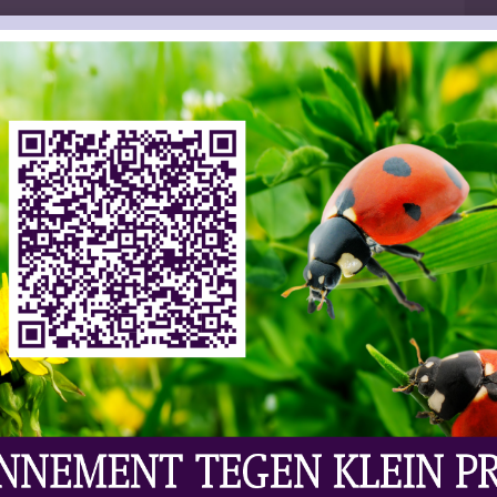
ws | Wijn
Laat Uw Reactie Achter
nde-wijnindustrie heeft niets te klagen, de
djes over de toonbank. Vorig jaar had de categorie
e pandemie, maar nu duikelen de verschillende
 cijfers. Zo verwachten de onderzoekers van het
ensen proosten met prosecco of een andere
ullen spumanti en frizzanti het jaar naar
zowel in verkoop als productie. In eigen land werd
rtvolume steeg ook. In beide gevallen gaat het
pzichte van vorig jaar). En het Italiaanse
een al vanavond nog eens 39 tot 42 miljoen kurken
op