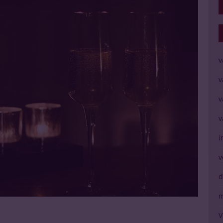
v
v
v
v
i
v
d
m
V