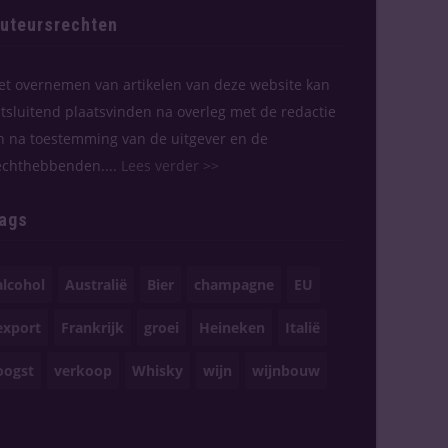
uteursrechten
et overnemen van artikelen van deze website kan
itsluitend plaatsvinden na overleg met de redactie
n na toestemming van de uitgever en de
echthebbenden....
Lees verder >>
ags
alcohol
Australië
Bier
champagne
EU
export
Frankrijk
groei
Heineken
Italië
oogst
verkoop
Whisky
wijn
wijnbouw