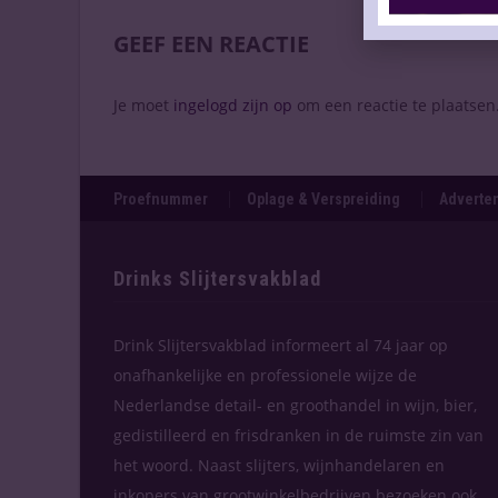
GEEF EEN REACTIE
Je moet
ingelogd zijn op
om een reactie te plaatsen
Proefnummer
Oplage & Verspreiding
Adverten
Drinks Slijtersvakblad
Drink Slijtersvakblad informeert al 74 jaar op
onafhankelijke en professionele wijze de
Nederlandse detail- en groothandel in wijn, bier,
gedistilleerd en frisdranken in de ruimste zin van
het woord. Naast slijters, wijnhandelaren en
inkopers van grootwinkelbedrijven bezoeken ook