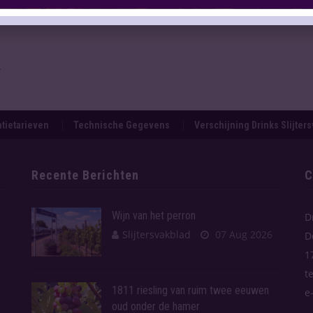
.
tietarieven
Technische Gegevens
Verschijning Drinks Slijter
Recente Berichten
C
Wijn van het perron
D
Slijtersvakblad
07 Aug 2026
D
1
t
1811 riesling van ruim twee eeuwen
e
oud onder de hamer