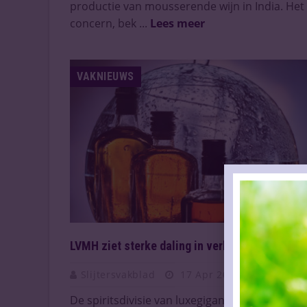
productie van mousserende wijn in India. Het
concern, bek ...
Lees meer
VAKNIEUWS
LVMH ziet sterke daling in verkoop van spirits
Slijtersvakblad
17 Apr 2025
De spiritsdivisie van luxegigant LVMH leed in