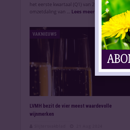
het eerste kwartaal (Q1) van 2025 een
omzetdaling van ...
Lees meer
VAKNIEUWS
LVMH bezit de vier meest waardevolle
wijnmerken
Slijtersvakblad
21 Aug 2024