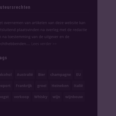
uteursrechten
et overnemen van artikelen van deze website kan
itsluitend plaatsvinden na overleg met de redactie
n na toestemming van de uitgever en de
echthebbenden....
Lees verder >>
ags
alcohol
Australië
Bier
champagne
EU
export
Frankrijk
groei
Heineken
Italië
oogst
verkoop
Whisky
wijn
wijnbouw