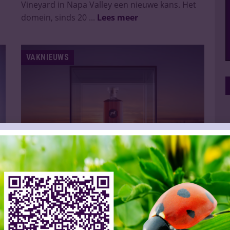
Vineyard in Napa Valley een nieuwe kans. Het
domein, sinds 20 ...
Lees meer
VAKNIEUWS
Beyoncé lanceert whisky SirDavis
Slijtersvakblad
27 Aug 2024
Ze is zangeres, songwriter, actrice en mode-