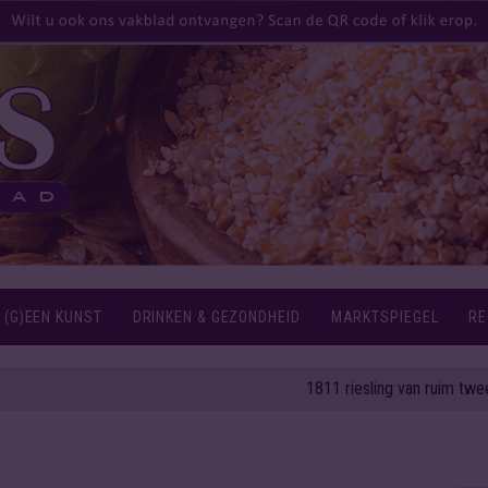
 (G)EEN KUNST
DRINKEN & GEZONDHEID
MARKTSPIEGEL
RE
1811 riesling van ruim twee eeuwen