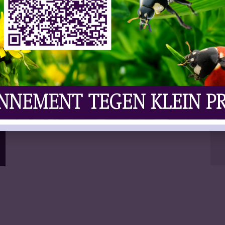
ontwerpster. Ze won tientallen Grammy’s en
heeft al meer ...
Lees meer