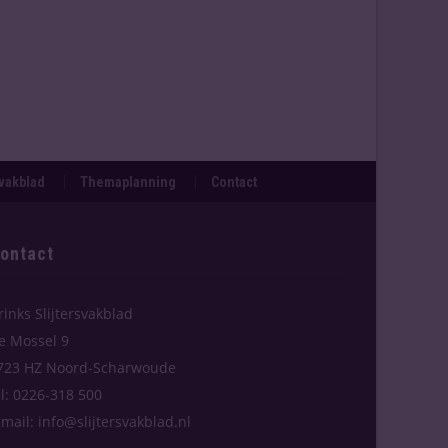
svakblad
Themaplanning
Contact
ontact
rinks Slijtersvakblad
e Mossel 9
723 HZ Noord-Scharwoude
el: 0226-318 500
-mail: info@slijtersvakblad.nl