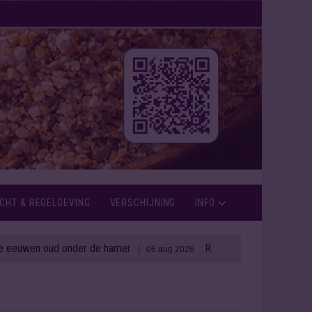
CHT & REGELGEVING
VERSCHIJNING
INFO
 oud onder de hamer
Rémy Cointreau zet in op weerbaa
| 06 aug 2026