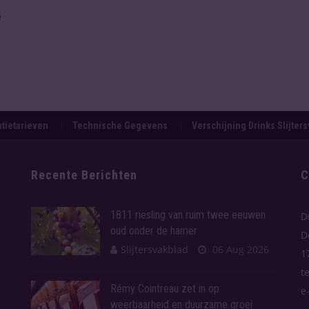
e
tietarieven
Technische Gegevens
Verschijning Drinks Slijter
Recente Berichten
C
1811 riesling van ruim twee eeuwen
D
oud onder de hamer
D
Slijtersvakblad
06 Aug 2026
1
t
Rémy Cointreau zet in op
e
weerbaarheid en duurzame groei