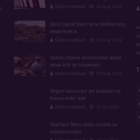
Slijtersvakblad
05 Aug 2026
A
t
Spirit Capital blaast Ierse distilleerderij
H
nieuw leven in
u
Slijtersvakblad
04 Aug 2026
e
r
Oudste Chinese alcoholvondst werpt
nieuw licht op brouwkunst
T
Slijtersvakblad
03 Aug 2026
Hogere bieraccijns zet brouwers en
horeca onder druk
Slijtersvakblad
31 Jul 2026
Heartland Wines onder curatele na
miljoenenverlies