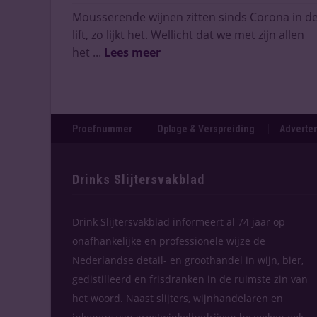
Mousserende wijnen zitten sinds Corona in d
lift, zo lijkt het. Wellicht dat we met zijn allen
het ...
Lees meer
Proefnummer
Oplage & Verspreiding
Adverten
Drinks Slijtersvakblad
Drink Slijtersvakblad informeert al 74 jaar op
onafhankelijke en professionele wijze de
Nederlandse detail- en groothandel in wijn, bier,
gedistilleerd en frisdranken in de ruimste zin van
het woord. Naast slijters, wijnhandelaren en