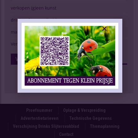
verkopen (g)een kunst
drinken & gezondheid
marktspiegel
Verschijning Drinks Slijtersvakblad
Volg Ons Op Facebook
Proefnummer
Oplage & Verspreiding
Advertentietarieven
Technische Gegevens
Verschijning Drinks Slijtersvakblad
Themaplanning
Contact