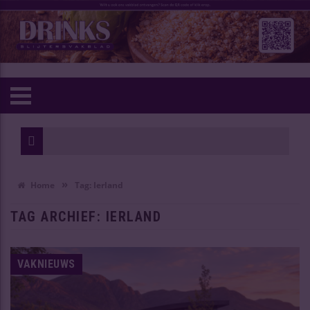
1811 riesli
Hogere biera
»
Home
Tag:
Ierland
TAG ARCHIEF:
IERLAND
VAKNIEUWS