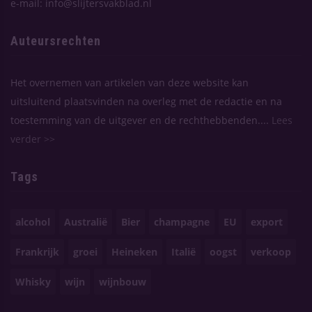
e-mail: info@slijtersvakblad.nl
Auteursrechten
Het overnemen van artikelen van deze website kan
uitsluitend plaatsvinden na overleg met de redactie en na
toestemming van de uitgever en de rechthebbenden....
Lees
verder >>
Tags
alcohol
Australië
Bier
champagne
EU
export
Frankrijk
groei
Heineken
Italië
oogst
verkoop
Whisky
wijn
wijnbouw