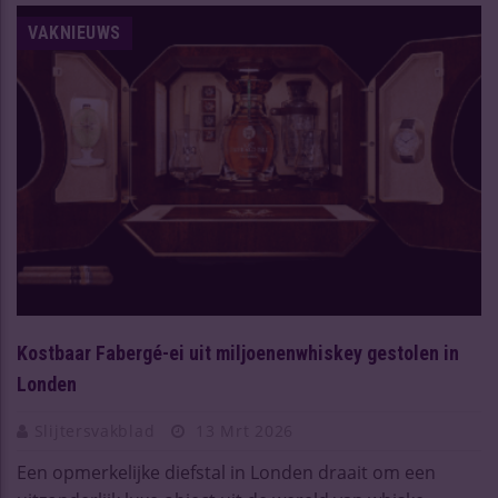
VAKNIEUWS
Kostbaar Fabergé-ei uit miljoenenwhiskey gestolen in
Londen
Slijtersvakblad
13 Mrt 2026
Een opmerkelijke diefstal in Londen draait om een