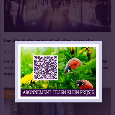
Noord-Ierland moeite met belastingvrije sector
Slijtersvakblad
01 Sep 2023
De Ierse whiskeycategorie floreert in de belastingvrije
verkoop met een overvloed aan exclusieve pro ...
Lees
meer
VAKNIEUWS | BIER