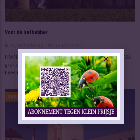
Voor de liefhebber
Slijtersvakblad
13 Mrt 2017
FRANKRIJK – Château Latour geeft binnenkort de 2005
grand vin vrij. 2005 was voor de Bordeaux een pr ...
Lees meer
VAKNIEUWS | BIER