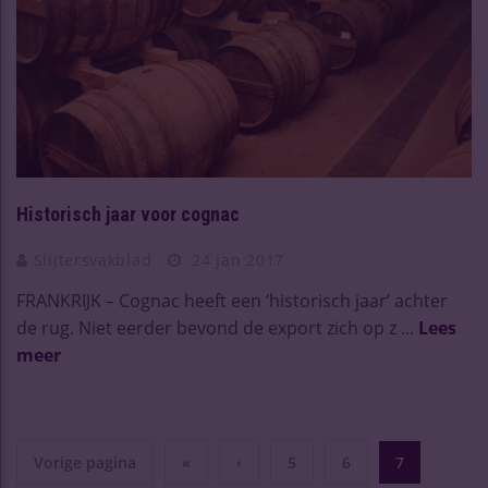
Historisch jaar voor cognac
Slijtersvakblad
24 Jan 2017
FRANKRIJK – Cognac heeft een ‘historisch jaar’ achter
de rug. Niet eerder bevond de export zich op z ...
Lees
meer
Vorige pagina
«
‹
5
6
7