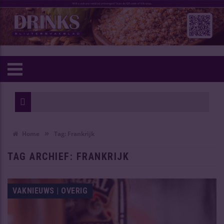
Wijn van het
Oudste Chine
»
Home
Tag:
Frankrijk
TAG ARCHIEF:
FRANKRIJK
VAKNIEUWS | OVERIG