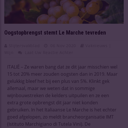
Oogstopbrengst stemt Le Marche tevreden
Slijtersvakblad
06 Nov 2020
Vaknieuws |
Wijn
Laat Uw Reactie Achter
ITALIË – Ze waren bang dat ze dit jaar misschien wel
15 tot 20% meer zouden oogsten dan in 2019. Maar
gelukkig bleef het bij een plus van 5%. Klinkt gek
allemaal, maar we weten dat in sommige
wijnbouwstreken de kelders uitpuilen en ze een
extra grote opbrengst dit jaar niet konden
gebruiken. In het Italiaanse Le Marche is het echter
goed afgelopen, zo meldt brancheorganisatie IMT
(Istituto Marchigiano di Tutela Vini). De