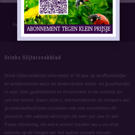
Proefnummer
Oplage & Verspreiding
Advertentietarieven
Technische Gegevens
Verschijning Drinks Slijtersvakblad
Themaplanning
Contact
Drinks Slijtersvakblad
Drink Slijtersvakblad informeert al 74 jaar op onafhankelijke
en professionele wijze de Nederlandse detail- en groothandel
in wijn, bier, gedistilleerd en frisdranken in de ruimste zin
van het woord. Naast slijters, wijnhandelaren en inkopers van
grootwinkelbedrijven bezoeken ook veel sommeliers dit
platvorm. Het vakblad verschijnt zes keer per jaar in een
fraaie uitvoering. Als extra service houden wij u via onze
website op de hoogte van het laatste actuele nieuws.