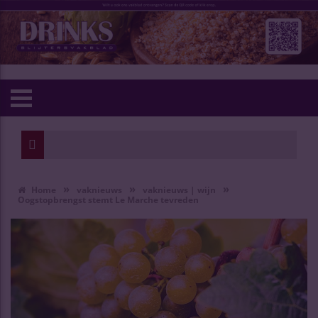
»
»
»
Home
vaknieuws
vaknieuws | wijn
Oogstopbrengst stemt Le Marche tevreden