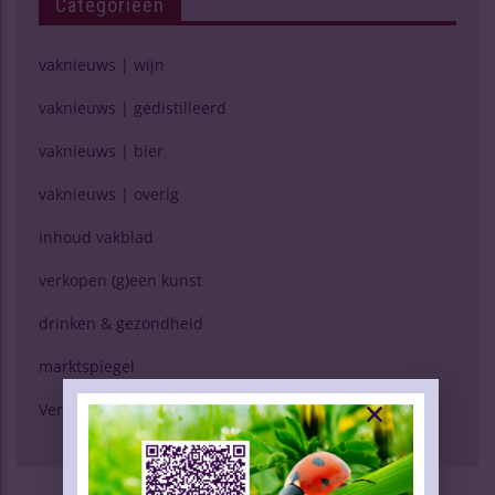
Categorieën
vaknieuws | wijn
vaknieuws | gedistilleerd
vaknieuws | bier
vaknieuws | overig
inhoud vakblad
verkopen (g)een kunst
drinken & gezondheid
marktspiegel
Verschijning Drinks Slijtersvakblad