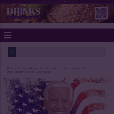
»
»
»
Home
vaknieuws
vaknieuws | overig
Ogen gericht op de ‘verlosser’