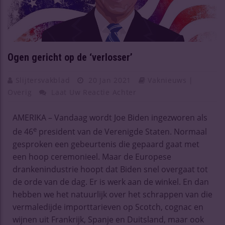
Ogen gericht op de ‘verlosser’
Slijtersvakblad
20 Jan 2021
Vaknieuws |
Overig
Laat Uw Reactie Achter
AMERIKA – Vandaag wordt Joe Biden ingezworen als
e
de 46
president van de Verenigde Staten. Normaal
gesproken een gebeurtenis die gepaard gaat met
een hoop ceremonieel. Maar de Europese
drankenindustrie hoopt dat Biden snel overgaat tot
de orde van de dag. Er is werk aan de winkel. En dan
hebben we het natuurlijk over het schrappen van die
vermaledijde importtarieven op Scotch, cognac en
wijnen uit Frankrijk, Spanje en Duitsland, maar ook