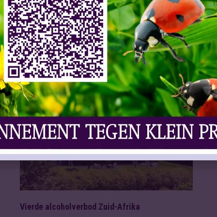
Slijtersvakblad
05 Jan 2022
n
ZUID-AFRIKA – De Zuid-Afrikaanse
drankenindustrie kan opgelucht ademhalen,
nu de beperkingen rond de ...
Lees meer
VAKNIEUWS | OVERIG
Vierde alcoholverbod Zuid-Afrika