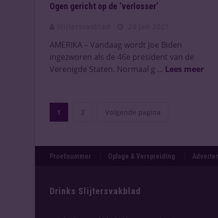
Ogen gericht op de ‘verlosser’
Slijtersvakblad
20 Jan 2021
AMERIKA – Vandaag wordt Joe Biden
ingezworen als de 46e president van de
Verenigde Staten. Normaal g ...
Lees meer
1
2
Volgende pagina
Proefnummer
Oplage & Verspreiding
Adverten
Drinks Slijtersvakblad