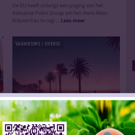
De EU heeft onlangs een poging van het
Italiaanse Polini Group om het merk Alten
Kräuterfrau te regi ...
Lees meer
VAKNIEUWS | OVERIG
Goed begin van het nieuwe jaar voor Zuid-
Afrikaanse drankenindustrie