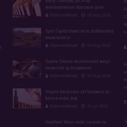
Rémy Cointreau zet in op
D
weerbaarheid en duurzame groei
D
Slijtersvakblad
05 Aug 2026
1
t
Spirit Capital blaast Ierse distilleerderij
e
nieuw leven in
Slijtersvakblad
04 Aug 2026
A
t
Oudste Chinese alcoholvondst werpt
H
nieuw licht op brouwkunst
u
Slijtersvakblad
03 Aug 2026
e
r
Hogere bieraccijns zet brouwers en
horeca onder druk
T
Slijtersvakblad
31 Jul 2026
Heartland Wines onder curatele na