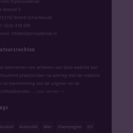
rinks Slijtersvakblad
e Mossel 9
723 HZ Noord-Scharwoude
el: 0226-318 500
-mail: info@slijtersvakblad.nl
uteursrechten
et overnemen van artikelen van deze website kan
itsluitend plaatsvinden na overleg met de redactie
n na toestemming van de uitgever en de
echthebbenden....
Lees verder >>
ags
alcohol
Australië
Bier
champagne
EU