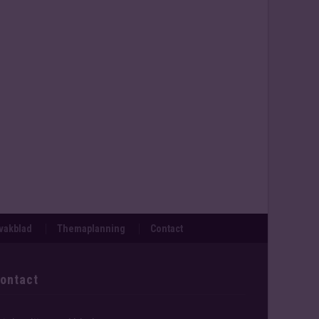
svakblad
Themaplanning
Contact
ontact