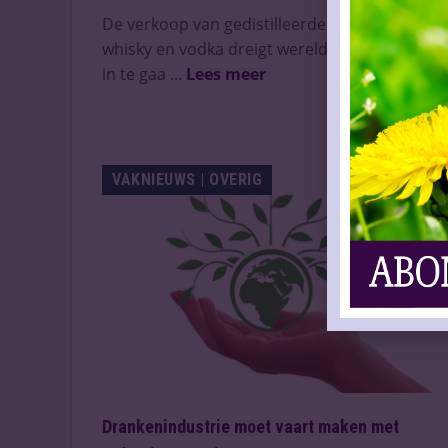
De verkoop van gedistilleerde dranken zoals
whisky en vodka dreigt wereldwijd die van wij
in te gaa ...
Lees meer
VAKNIEUWS | OVERIG
Drankenindustrie moet vaart maken met