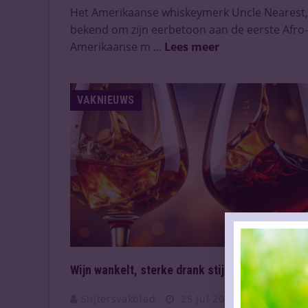
Het Amerikaanse whiskeymerk Uncle Nearest,
bekend om zijn eerbetoon aan de eerste Afro-
Amerikaanse m ...
Lees meer
VAKNIEUWS
Wijn wankelt, sterke drank stijgt
Slijtersvakblad
25 Jul 2025