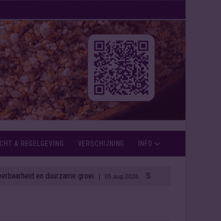
CHT & REGELGEVING
VERSCHIJNING
INFO
n duurzame groei
Spirit Capital blaast Ierse distilleerderi
| 05 aug 2026