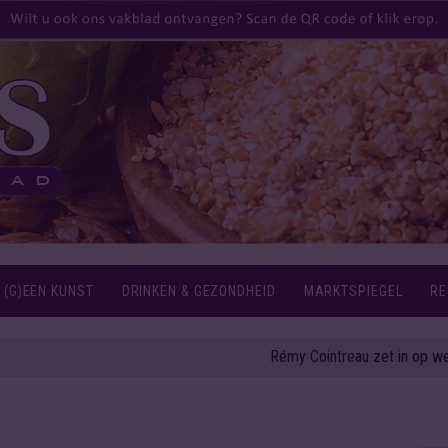
 (G)EEN KUNST
DRINKEN & GEZONDHEID
MARKTSPIEGEL
RE
Rémy Cointreau zet in op weerbaarheid e