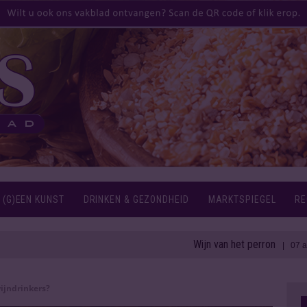
 (G)EEN KUNST
DRINKEN & GEZONDHEID
MARKTSPIEGEL
RE
Wijn van het perron
| 07 aug 2026
ijndrinkers?