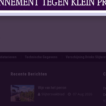
wijn
.
tietarieven
Technische Gegevens
Verschijning Drinks Slijter
Recente Berichten
C
Wijn van het perron
D
Slijtersvakblad
07 Aug 2026
D
1