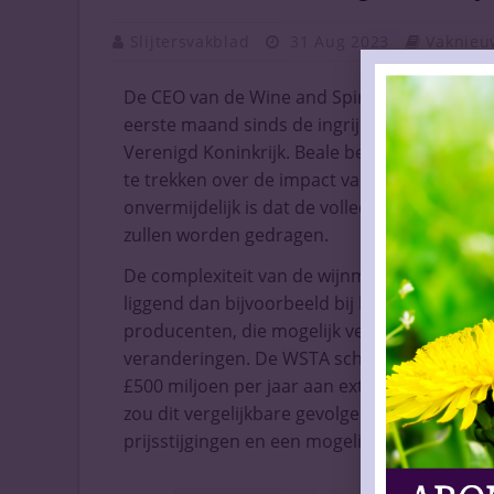
Slijtersvakblad
31 Aug 2023
Vaknieu
De CEO van de Wine and Spirit Trade Associa
eerste maand sinds de ingrijpende hervormi
Verenigd Koninkrijk. Beale benadrukte dat ho
te trekken over de impact van de meer dan 20
onvermijdelijk is dat de volledige kosten van
zullen worden gedragen.
De complexiteit van de wijnmarkt maakt dir
liggend dan bijvoorbeeld bij brandstof. Dit
producenten, die mogelijk verschillende ben
veranderingen. De WSTA schat dat de uiteind
£500 miljoen per jaar aan extra accijns en 
zou dit vergelijkbare gevolgen kunnen hebbe
prijsstijgingen en een mogelijke impact op 