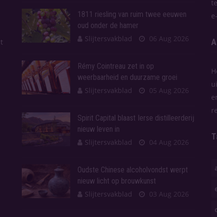
t
1811 riesling van ruim twee eeuwen
e
oud onder de hamer
Slijtersvakblad
06 Aug 2026
A
t
Rémy Cointreau zet in op
H
weerbaarheid en duurzame groei
u
Slijtersvakblad
05 Aug 2026
e
r
Spirit Capital blaast Ierse distilleerderij
nieuw leven in
T
Slijtersvakblad
04 Aug 2026
Oudste Chinese alcoholvondst werpt
nieuw licht op brouwkunst
Slijtersvakblad
03 Aug 2026