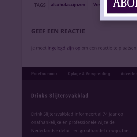
alcoholaccijnzen
Verenigd Koninkrijk
TAGS
GEEF EEN REACTIE
Je moet
ingelogd zijn op
om een reactie te plaatsen
Proefnummer
Oplage & Verspreiding
Adverten
Drinks Slijtersvakblad
Drink Slijtersvakblad informeert al 74 jaar op
onafhankelijke en professionele wijze de
Nederlandse detail- en groothandel in wijn, bier,