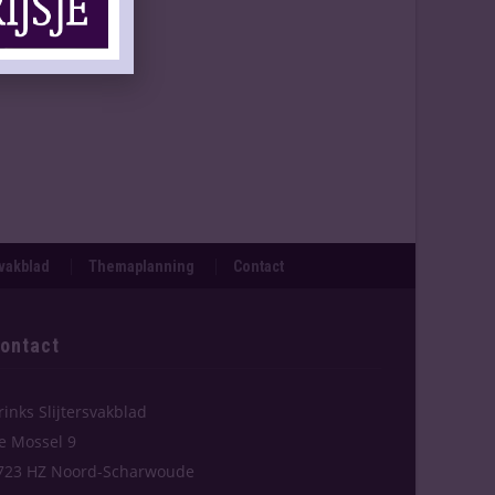
svakblad
Themaplanning
Contact
ontact
rinks Slijtersvakblad
e Mossel 9
723 HZ Noord-Scharwoude