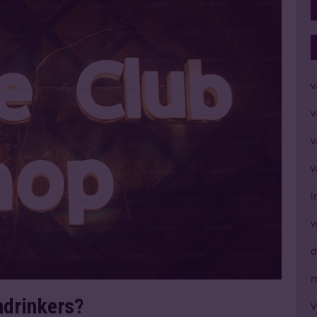
v
v
v
v
i
v
d
m
ndrinkers?
V