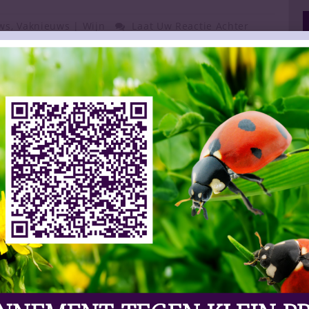
ws
,
Vaknieuws | Wijn
Laat Uw Reactie Achter
tion (WSTA), Miles Beale, heeft gereageerd op de
ng van alcoholaccijnzen werd ingevoerd in het
ewel het nog te vroeg is om definitieve conclusies
% stijging in de meeste wijnaccijnzen, het
 het nieuwe systeem uiteindelijk door wijndrinkers
ecte prijsaanpassingen minder voor de hand
 kan ook gelden voor Nederlandse wijnverkopers en -
aderingen hanteren in hun reactie op deze
elijke kosten voor Britse wijndrinkers meer dan
BTW kunnen bedragen. Als deze trend zich doorzet,
n voor Nederlandse wijndrinkers, met potentiële
de consumentenvraag, aldus Beale.