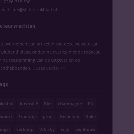
el: 0226-318 500
-mail: info@slijtersvakblad.nl
uteursrechten
et overnemen van artikelen van deze website kan
itsluitend plaatsvinden na overleg met de redactie
n na toestemming van de uitgever en de
echthebbenden....
Lees verder >>
ags
alcohol
Australië
Bier
champagne
EU
export
Frankrijk
groei
Heineken
Italië
oogst
verkoop
Whisky
wijn
wijnbouw