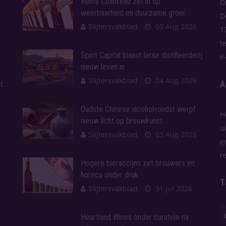
Rémy Cointreau zet in op
D
weerbaarheid en duurzame groei
D
Slijtersvakblad
05 Aug 2026
1
t
Spirit Capital blaast Ierse distilleerderij
e
nieuw leven in
Slijtersvakblad
04 Aug 2026
A
t
Oudste Chinese alcoholvondst werpt
H
nieuw licht op brouwkunst
u
Slijtersvakblad
03 Aug 2026
e
r
Hogere bieraccijns zet brouwers en
horeca onder druk
T
Slijtersvakblad
31 Jul 2026
Heartland Wines onder curatele na