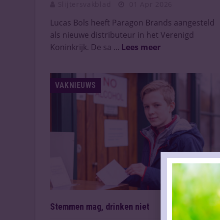
Slijtersvakblad
01 Apr 2026
Lucas Bols heeft Paragon Brands aangesteld
als nieuwe distributeur in het Verenigd
Koninkrijk. De sa ...
Lees meer
VAKNIEUWS
Stemmen mag, drinken niet