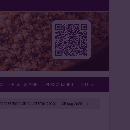
CHT & REGELGEVING
VERSCHIJNING
INFO
 duurzame groei
Spirit Capital blaast Ierse distilleerderi
| 05 aug 2026