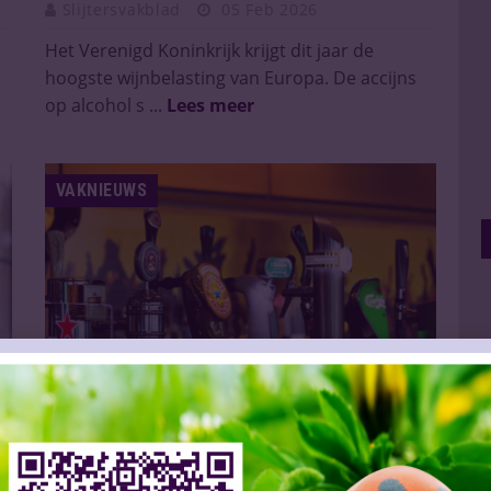
Slijtersvakblad
05 Feb 2026
Het Verenigd Koninkrijk krijgt dit jaar de
hoogste wijnbelasting van Europa. De accijns
op alcohol s ...
Lees meer
VAKNIEUWS
Miljoeneninvestering van Heineken in VK