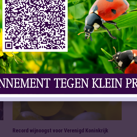
Slijtersvakblad
17 Mei 2024
Bijna 45 miljoen investeert de Nederlandse
brouwer Heineken in 660 Britse pubs, die door
Corona, inf ...
Lees meer
VAKNIEUWS
Record wijnoogst voor Verenigd Koninkrijk