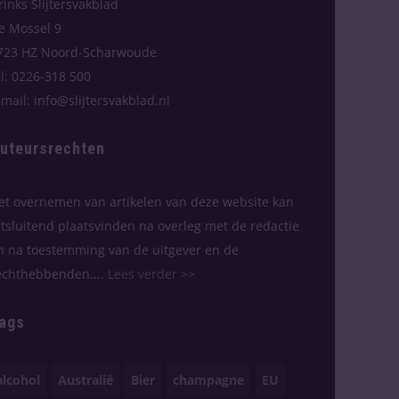
rinks Slijtersvakblad
e Mossel 9
723 HZ Noord-Scharwoude
el: 0226-318 500
-mail: info@slijtersvakblad.nl
uteursrechten
et overnemen van artikelen van deze website kan
itsluitend plaatsvinden na overleg met de redactie
n na toestemming van de uitgever en de
echthebbenden....
Lees verder >>
ags
alcohol
Australië
Bier
champagne
EU