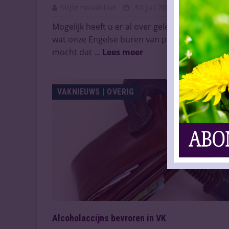
Slijtersvakblad
30 Jul 2025
Mogelijk heeft u er al over gelezen of gehoord
wat onze Engelse buren van plan zijn, maar
mocht dat ...
Lees meer
VAKNIEUWS | OVERIG
Alcoholaccijns bevroren in VK