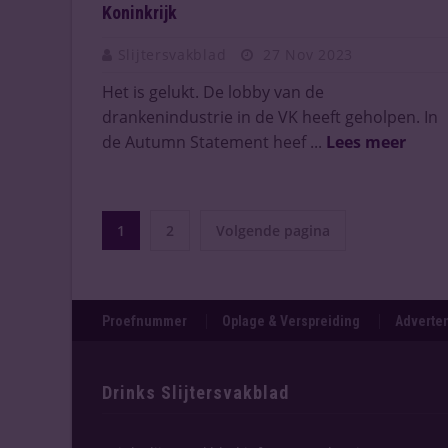
Koninkrijk
Slijtersvakblad
27 Nov 2023
Het is gelukt. De lobby van de
drankenindustrie in de VK heeft geholpen. In
de Autumn Statement heef ...
Lees meer
1
2
Volgende pagina
Proefnummer
Oplage & Verspreiding
Adverten
Drinks Slijtersvakblad