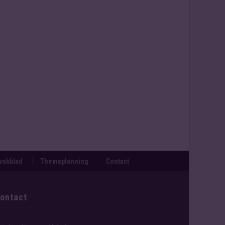
svakblad
Themaplanning
Contact
ontact