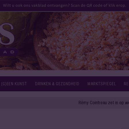
 (G)EEN KUNST
DRINKEN & GEZONDHEID
MARKTSPIEGEL
RE
Rémy Cointreau zet in op weerbaarheid en