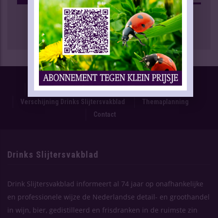
Proefnummer
Oplage & Verspreiding
Advertentietarieven
Technische Gegevens
Verschijning Drinks Slijtersvakblad
Themaplanning
Contact
Drinks Slijtersvakblad
Drink Slijtersvakblad informeert al 74 jaar op onafhankelijke
en professionele wijze de Nederlandse detail- en groothandel
in wijn, bier, gedistilleerd en frisdranken in de ruimste zin