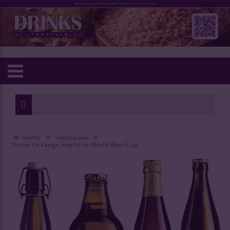
»
»
Home
vaknieuws
Fiona de Lange jurylid in World Beer Cup