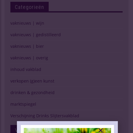
Categorieën
vaknieuws | wijn
vaknieuws | gedistilleerd
vaknieuws | bier
vaknieuws | overig
inhoud vakblad
verkopen (g)een kunst
drinken & gezondheid
marktspiegel
Verschijning Drinks Slijtersvakblad
Volg Ons Op Facebook