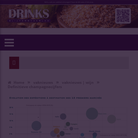
»
»
»
Home
vaknieuws
vaknieuws | wijn
Definitieve champagnecijfers