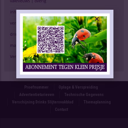
vaknieuws | overig
inhoud vakblad
verkopen (g)een kunst
drinken & gezondheid
marktspiegel
Verschijning Drinks Slijtersvakblad
Proefnummer
Oplage & Verspreiding
Advertentietarieven
Technische Gegevens
Verschijning Drinks Slijtersvakblad
Themaplanning
Contact