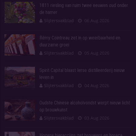
1811 riesling van ruim twee eeuwen oud onder
de hamer
Slijtersvakblad
06 Aug 2026
Rémy Cointreau zet in op weerbaarheid en
duurzame groei
Slijtersvakblad
05 Aug 2026
Spirit Capital blaast Ierse distilleerderij nieuw
leven in
Slijtersvakblad
04 Aug 2026
Oudste Chinese alcoholvondst werpt nieuw licht
op brouwkunst
Slijtersvakblad
03 Aug 2026
Hogere bieraccijns zet brouwers en horeca